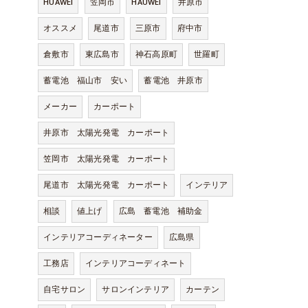
HUAWEI
笠岡市
HAUWEI
井原市
オススメ
尾道市
三原市
府中市
倉敷市
東広島市
神石高原町
世羅町
蓄電池 福山市 安い
蓄電池 井原市
メーカー
カーポート
井原市 太陽光発電 カーポート
笠岡市 太陽光発電 カーポート
尾道市 太陽光発電 カーポート
インテリア
相談
値上げ
広島 蓄電池 補助金
インテリアコーディネーター
広島県
工務店
インテリアコーディネート
自宅サロン
サロンインテリア
カーテン