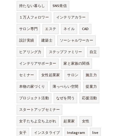
持たない暮らし
SNS発信
１万人フォロワー
インテリアカラー
サロン専門
エステ
ネイル
CAD
設計実績
建築士
ソーシャルワーカー
ヒアリング力
ステップファミリー
自立
インテリアサポーター
家と家族の関係
セミナー
女性起業家
サロン
施主力
本物の家づくり
薄っぺらい空間
提案力
プロジェクト活動
なぜを問う
応援活動
スタートアップセミナー
女子たちよ立ち上がれ
起業家
女性
女子
インスタライブ
Instagram
live