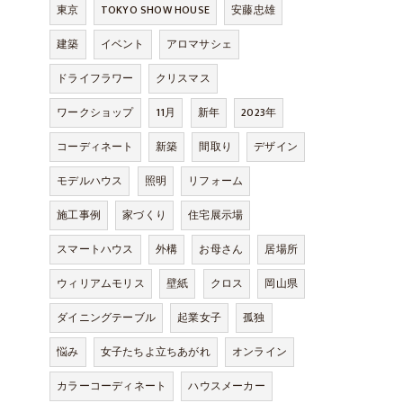
東京
TOKYO SHOW HOUSE
安藤忠雄
建築
イベント
アロマサシェ
ドライフラワー
クリスマス
ワークショップ
11月
新年
2023年
コーディネート
新築
間取り
デザイン
モデルハウス
照明
リフォーム
施工事例
家づくり
住宅展示場
スマートハウス
外構
お母さん
居場所
ウィリアムモリス
壁紙
クロス
岡山県
ダイニングテーブル
起業女子
孤独
悩み
女子たちよ立ちあがれ
オンライン
カラーコーディネート
ハウスメーカー