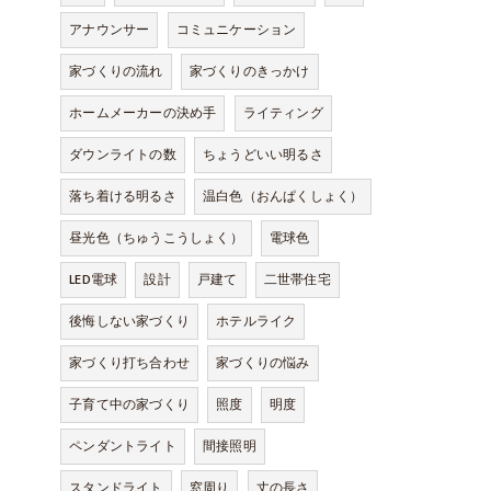
アナウンサー
コミュニケーション
家づくりの流れ
家づくりのきっかけ
ホームメーカーの決め手
ライティング
ダウンライトの数
ちょうどいい明るさ
落ち着ける明るさ
温白色（おんぱくしょく）
昼光色（ちゅうこうしょく）
電球色
LED電球
設計
戸建て
二世帯住宅
後悔しない家づくり
ホテルライク
家づくり打ち合わせ
家づくりの悩み
子育て中の家づくり
照度
明度
ペンダントライト
間接照明
スタンドライト
窓周り
丈の長さ