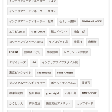
インテリアコーディネーター ブログ
インテリアコーディネーター サロン
インテリアコーディネーター 起業
セミナー講師
FUKUYAMA VOICE
エフピコRiM
iti SETOUCHI
福山イベント
福山 6月
コワーキングスペースtovio
リプロダクト品
意匠権
商標権
LEKLINT
照明値上がり
北欧照明
レクリント天井照明
デザイナーズ
cfcl
インテリアライフスタイル展
東京ビックサイト
shunkubota
FRITS HANSEN
ダンスクムーベルギャラリー
ポール・ケアホルム
隈研吾
根津美術館
窪川勝哉
gram eight
石巻工房
TIME＆STYLE
かぐといえ
芦沢啓治
施主支給デメリット
カップボード