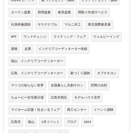
2024年カーテン
家づくりセミナー講師
インテリアセミナー講師
カーテン提案
照明提案
家具提案
間取り作成サービス
社員研修講師
サステナブル
マルニ木工
東京国際家具展
IFFT
ウッドチェンジ
ライティング・フェア
ウェルビーイング
屋根
起業
インテリアコーディネーター依頼
福山 インテリアコーディネーター
広島 インテリアコーディネーター
家づくり講師
タブチキヨシ
マツコの知らない世界
全国暮らし共創サロン
空間の法則
ちゅーピー住宅展示場
広島市西区
モデルハウス見学
マイホーム応援！住まいるフェア
商工センター
イベント講師
広島市
福山
5月イベント
ブログ
2024