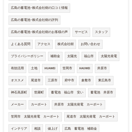
広島の蓄電池･株式会社樹の口コミ情報
広島の蓄電池･株式会社樹の評判
広島の蓄電池･株式会社樹のお客様の声
サービス
スタッフ
よくある質問
アクセス
株式会社樹
お問い合わせ
プライバシーポリシー
補助金
太陽光
福山市
太陽光発電
有効活用
土地
HUAWEI
笠岡市
HAUWEI
井原市
オススメ
尾道市
三原市
府中市
倉敷市
東広島市
神石高原町
世羅町
蓄電池 福山市 安い
蓄電池 井原市
メーカー
カーポート
井原市 太陽光発電 カーポート
笠岡市 太陽光発電 カーポート
尾道市 太陽光発電 カーポート
インテリア
相談
値上げ
広島 蓄電池 補助金