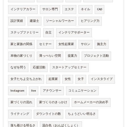
インテリアカラー
サロン専門
エステ
ネイル
CAD
設計実績
建築士
ソーシャルワーカー
ヒアリング力
ステップファミリー
自立
インテリアサポーター
家と家族の関係
セミナー
女性起業家
サロン
施主力
本物の家づくり
薄っぺらい空間
提案力
プロジェクト活動
なぜを問う
応援活動
スタートアップセミナー
女子たちよ立ち上がれ
起業家
女性
女子
インスタライブ
Instagram
live
アナウンサー
コミュニケーション
家づくりの流れ
家づくりのきっかけ
ホームメーカーの決め手
ライティング
ダウンライトの数
ちょうどいい明るさ
落ち着ける明るさ
温白色（おんぱくしょく）