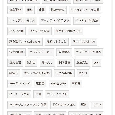
建具選び
床材
建具
新築一軒家
ウィリアム・モリス展
ウィリアム・モリス
アーツアンドクラフツ
インディゴ抜染法
いちご泥棒
インディゴ捺染
家づくりの落とし穴
家を建てようと思ったら
最初にすること
家づくりの比べ方
決定の秘訣
キッチンメーカー
設備機器
カップボードの奥行
注文住宅
設計士
青りんご
照明計画
施主支給
QOL
講演会
青リンゴのまま走れ
こども本の森
明かり
2024年トレンド
流行色
ZEH(ゼッチ)
高断熱
ピーチ・ファズ
平屋
サスティナブル
マルチジェネレーション住宅
アクセントクロス
家具
ソファ