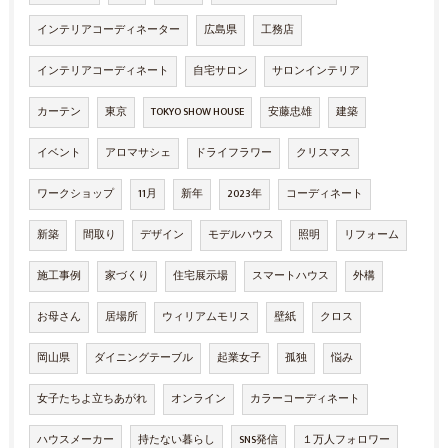
インテリアコーディネーター
広島県
工務店
インテリアコーディネート
自宅サロン
サロンインテリア
カーテン
東京
TOKYO SHOW HOUSE
安藤忠雄
建築
イベント
アロマサシェ
ドライフラワー
クリスマス
ワークショップ
11月
新年
2023年
コーディネート
新築
間取り
デザイン
モデルハウス
照明
リフォーム
施工事例
家づくり
住宅展示場
スマートハウス
外構
お母さん
居場所
ウィリアムモリス
壁紙
クロス
岡山県
ダイニングテーブル
起業女子
孤独
悩み
女子たちよ立ちあがれ
オンライン
カラーコーディネート
ハウスメーカー
持たない暮らし
SNS発信
１万人フォロワー