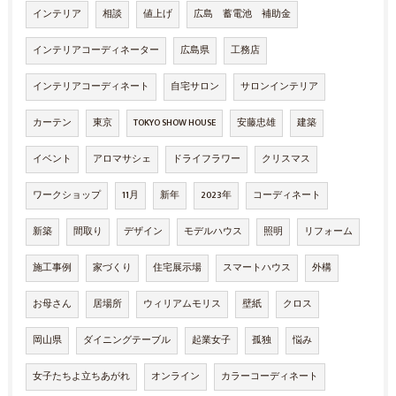
インテリア
相談
値上げ
広島 蓄電池 補助金
インテリアコーディネーター
広島県
工務店
インテリアコーディネート
自宅サロン
サロンインテリア
カーテン
東京
TOKYO SHOW HOUSE
安藤忠雄
建築
イベント
アロマサシェ
ドライフラワー
クリスマス
ワークショップ
11月
新年
2023年
コーディネート
新築
間取り
デザイン
モデルハウス
照明
リフォーム
施工事例
家づくり
住宅展示場
スマートハウス
外構
お母さん
居場所
ウィリアムモリス
壁紙
クロス
岡山県
ダイニングテーブル
起業女子
孤独
悩み
女子たちよ立ちあがれ
オンライン
カラーコーディネート