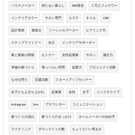
ハウスメーカー
持たない暮らし
SNS発信
１万人フォロワー
インテリアカラー
サロン専門
エステ
ネイル
CAD
設計実績
建築士
ソーシャルワーカー
ヒアリング力
ステップファミリー
自立
インテリアサポーター
家と家族の関係
セミナー
女性起業家
サロン
施主力
本物の家づくり
薄っぺらい空間
提案力
プロジェクト活動
なぜを問う
応援活動
スタートアップセミナー
女子たちよ立ち上がれ
起業家
女性
女子
インスタライブ
Instagram
live
アナウンサー
コミュニケーション
家づくりの流れ
家づくりのきっかけ
ホームメーカーの決め手
ライティング
ダウンライトの数
ちょうどいい明るさ