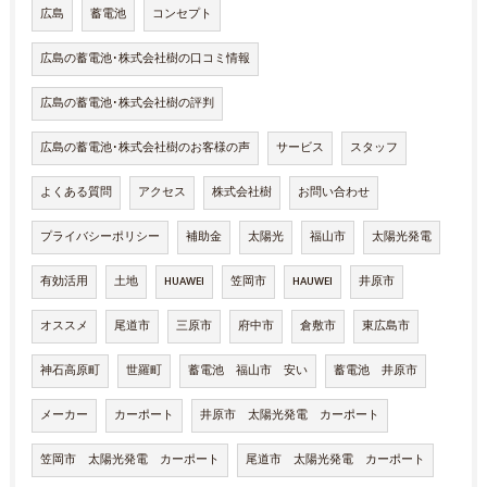
広島
蓄電池
コンセプト
広島の蓄電池･株式会社樹の口コミ情報
広島の蓄電池･株式会社樹の評判
広島の蓄電池･株式会社樹のお客様の声
サービス
スタッフ
よくある質問
アクセス
株式会社樹
お問い合わせ
プライバシーポリシー
補助金
太陽光
福山市
太陽光発電
有効活用
土地
HUAWEI
笠岡市
HAUWEI
井原市
オススメ
尾道市
三原市
府中市
倉敷市
東広島市
神石高原町
世羅町
蓄電池 福山市 安い
蓄電池 井原市
メーカー
カーポート
井原市 太陽光発電 カーポート
笠岡市 太陽光発電 カーポート
尾道市 太陽光発電 カーポート