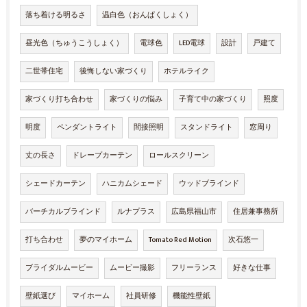
落ち着ける明るさ
温白色（おんぱくしょく）
昼光色（ちゅうこうしょく）
電球色
LED電球
設計
戸建て
二世帯住宅
後悔しない家づくり
ホテルライク
家づくり打ち合わせ
家づくりの悩み
子育て中の家づくり
照度
明度
ペンダントライト
間接照明
スタンドライト
窓周り
丈の長さ
ドレープカーテン
ロールスクリーン
シェードカーテン
ハニカムシェード
ウッドブラインド
バーチカルブラインド
ルナプラス
広島県福山市
住居兼事務所
打ち合わせ
夢のマイホーム
Tomato Red Motion
次石悠一
ブライダルムービー
ムービー撮影
フリーランス
好きな仕事
壁紙選び
マイホーム
社員研修
機能性壁紙