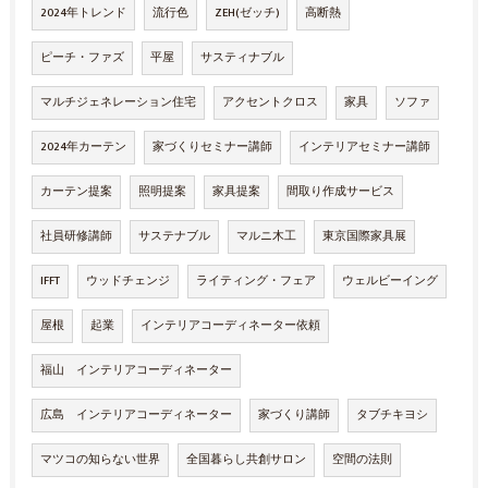
2024年トレンド
流行色
ZEH(ゼッチ)
高断熱
ピーチ・ファズ
平屋
サスティナブル
マルチジェネレーション住宅
アクセントクロス
家具
ソファ
2024年カーテン
家づくりセミナー講師
インテリアセミナー講師
カーテン提案
照明提案
家具提案
間取り作成サービス
社員研修講師
サステナブル
マルニ木工
東京国際家具展
IFFT
ウッドチェンジ
ライティング・フェア
ウェルビーイング
屋根
起業
インテリアコーディネーター依頼
福山 インテリアコーディネーター
広島 インテリアコーディネーター
家づくり講師
タブチキヨシ
マツコの知らない世界
全国暮らし共創サロン
空間の法則