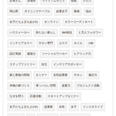
お母さん
居場所
ウィリアムモリス
壁紙
クロス
岡山県
ダイニングテーブル
起業女子
孤独
悩み
女子たちよ立ちあがれ
オンライン
カラーコーディネート
ハウスメーカー
持たない暮らし
SNS発信
１万人フォロワー
インテリアカラー
サロン専門
エステ
ネイル
CAD
設計実績
建築士
ソーシャルワーカー
ヒアリング力
ステップファミリー
自立
インテリアサポーター
家と家族の関係
セミナー
女性起業家
サロン
施主力
本物の家づくり
薄っぺらい空間
提案力
プロジェクト活動
なぜを問う
応援活動
スタートアップセミナー
女子たちよ立ち上がれ
起業家
女性
女子
インスタライブ