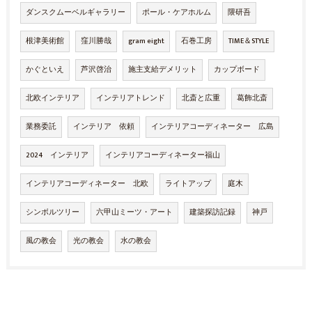
ダンスクムーベルギャラリー
ポール・ケアホルム
隈研吾
根津美術館
窪川勝哉
gram eight
石巻工房
TIME＆STYLE
かぐといえ
芦沢啓治
施主支給デメリット
カップボード
北欧インテリア
インテリアトレンド
北斎と広重
葛飾北斎
業務委託
インテリア 依頼
インテリアコーディネーター 広島
2024 インテリア
インテリアコーディネーター福山
インテリアコーディネーター 北欧
ライトアップ
庭木
シンボルツリー
六甲山ミーツ・アート
建築探訪記録
神戸
風の教会
光の教会
水の教会