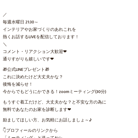
／
毎週水曜日 21:30～
インテリアやお家づくりのあれこれを
熱くお話するLIVEを配信しております！
＼
コメント・リアクション大歓迎❤
通りすがりも嬉しいです❤
🎁公式LINEプレゼント🎁
これに決めたけど大丈夫かな？
後悔を減らせ！
今からでもどうにかできる！zoomミーティング(30分)
もうすぐ着工だけど、大丈夫かな？と不安な方の為に
無料であなたのお家を診断します❤
励ましてほしい方、お気軽にお話しましょ～♪
👇プロフィールのリンクから
「ミーティング」と送ってね✨