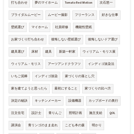
打ち合わせ
夢のマイホーム
Tomato Red Motion
次石悠一
ブライダルムービー
ムービー撮影
フリーランス
好きな仕事
壁紙選び
マイホーム
社員研修
機能性壁紙
お家づくり打ち合わせ
後悔しない壁紙選び
後悔しないドア選び
建具選び
床材
建具
新築一軒家
ウィリアム・モリス展
ウィリアム・モリス
アーツアンドクラフツ
インディゴ抜染法
いちご泥棒
インディゴ捺染
家づくりの落とし穴
家を建てようと思ったら
最初にすること
家づくりの比べ方
決定の秘訣
キッチンメーカー
設備機器
カップボードの奥行
注文住宅
設計士
青りんご
照明計画
施主支給
QOL
講演会
青リンゴのまま走れ
こども本の森
明かり