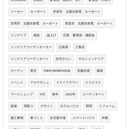
メーカー
カーポート
井原市 太陽光発電 カーポート
笠岡市 太陽光発電 カーポート
尾道市 太陽光発電 カーポート
インテリア
相談
値上げ
広島 蓄電池 補助金
インテリアコーディネーター
広島県
工務店
インテリアコーディネート
自宅サロン
サロンインテリア
カーテン
東京
TOKYO SHOW HOUSE
安藤忠雄
建築
イベント
アロマサシェ
ドライフラワー
クリスマス
ワークショップ
11月
新年
2023年
コーディネート
新築
間取り
デザイン
モデルハウス
照明
リフォーム
施工事例
家づくり
住宅展示場
スマートハウス
外構