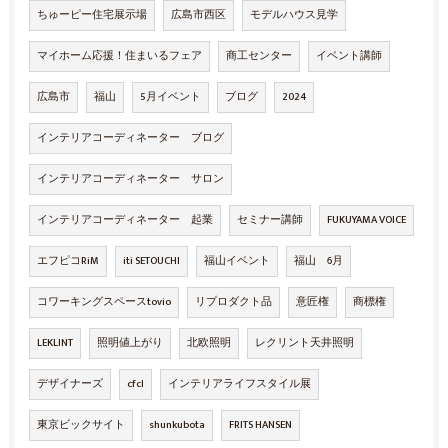
ちゅーピー住宅展示場
広島市西区
モデルハウス見学
マイホーム応援！住まいるフェア
商工センター
イベント講師
広島市
福山
5月イベント
ブログ
2024
インテリアコーディネーター ブログ
インテリアコーディネーター サロン
インテリアコーディネーター 起業
セミナー講師
FUKUYAMA VOICE
エフピコRiM
iti SETOUCHI
福山イベント
福山 6月
コワーキングスペースtovio
リプロダクト品
意匠権
商標権
LEKLINT
照明値上がり
北欧照明
レクリント天井照明
デザイナーズ
cfcl
インテリアライフスタイル展
東京ビックサイト
shunkubota
FRITS HANSEN