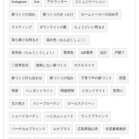
Instagram
live
アナウンサー
コミュニケーション
家づくりの流れ
家づくりのきっかけ
ホームメーカーの決め手
ライティング
ダウンライトの数
ちょうどいい明るさ
落ち着ける明るさ
温白色（おんぱくしょく）
昼光色（ちゅうこうしょく）
電球色
LED電球
設計
戸建て
二世帯住宅
後悔しない家づくり
ホテルライク
家づくり打ち合わせ
家づくりの悩み
子育て中の家づくり
照度
明度
ペンダントライト
間接照明
スタンドライト
窓周り
丈の長さ
ドレープカーテン
ロールスクリーン
シェードカーテン
ハニカムシェード
ウッドブラインド
バーチカルブラインド
ルナプラス
広島県福山市
住居兼事務所