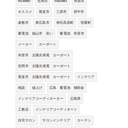
HUAWEI
笠岡市
HAUWEI
井原市
オススメ
尾道市
三原市
府中市
倉敷市
東広島市
神石高原町
世羅町
蓄電池 福山市 安い
蓄電池 井原市
メーカー
カーポート
井原市 太陽光発電 カーポート
笠岡市 太陽光発電 カーポート
尾道市 太陽光発電 カーポート
インテリア
相談
値上げ
広島 蓄電池 補助金
インテリアコーディネーター
広島県
工務店
インテリアコーディネート
自宅サロン
サロンインテリア
カーテン