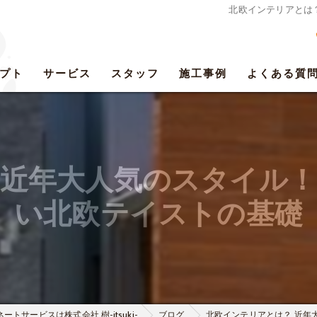
北欧インテリアとは
プト
サービス
スタッフ
施工事例
よくある質
 近年大人気のスタイル！
い北欧テイストの基礎
トサービスは株式会社 樹-itsuki-
ブログ
北欧インテリアとは？ 近年