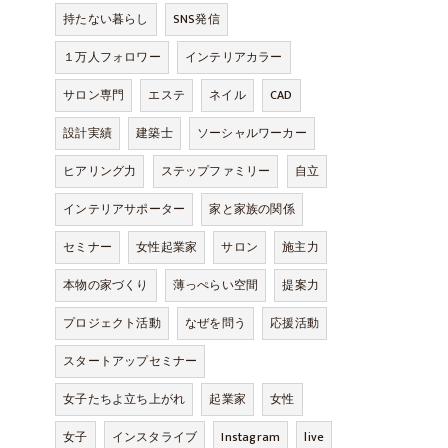
持たない暮らし
SNS発信
１万人フォロワー
インテリアカラー
サロン専門
エステ
ネイル
CAD
設計実績
建築士
ソーシャルワーカー
ヒアリング力
ステップファミリー
自立
インテリアサポーター
家と家族の関係
セミナー
女性起業家
サロン
施主力
本物の家づくり
薄っぺらい空間
提案力
プロジェクト活動
なぜを問う
応援活動
スタートアップセミナー
女子たちよ立ち上がれ
起業家
女性
女子
インスタライブ
Instagram
live