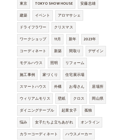
東京
TOKYO SHOW HOUSE
安藤忠雄
建築
イベント
アロマサシェ
ドライフラワー
クリスマス
ワークショップ
11月
新年
2023年
コーディネート
新築
間取り
デザイン
モデルハウス
照明
リフォーム
施工事例
家づくり
住宅展示場
スマートハウス
外構
お母さん
居場所
ウィリアムモリス
壁紙
クロス
岡山県
ダイニングテーブル
起業女子
孤独
悩み
女子たちよ立ちあがれ
オンライン
カラーコーディネート
ハウスメーカー