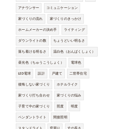
アナウンサー
コミュニケーション
家づくりの流れ
家づくりのきっかけ
ホームメーカーの決め手
ライティング
ダウンライトの数
ちょうどいい明るさ
落ち着ける明るさ
温白色（おんぱくしょく）
昼光色（ちゅうこうしょく）
電球色
LED電球
設計
戸建て
二世帯住宅
後悔しない家づくり
ホテルライク
家づくり打ち合わせ
家づくりの悩み
子育て中の家づくり
照度
明度
ペンダントライト
間接照明
スタンドライト
窓周り
丈の長さ