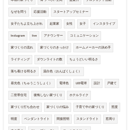
なぜを問う
応援活動
スタートアップセミナー
女子たちよ立ち上がれ
起業家
女性
女子
インスタライブ
Instagram
live
アナウンサー
コミュニケーション
家づくりの流れ
家づくりのきっかけ
ホームメーカーの決め手
ライティング
ダウンライトの数
ちょうどいい明るさ
落ち着ける明るさ
温白色（おんぱくしょく）
昼光色（ちゅうこうしょく）
電球色
LED電球
設計
戸建て
二世帯住宅
後悔しない家づくり
ホテルライク
家づくり打ち合わせ
家づくりの悩み
子育て中の家づくり
照度
明度
ペンダントライト
間接照明
スタンドライト
窓周り