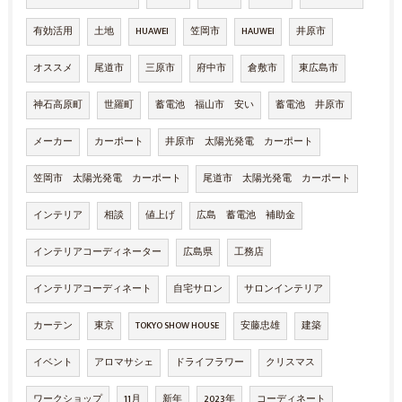
有効活用
土地
HUAWEI
笠岡市
HAUWEI
井原市
オススメ
尾道市
三原市
府中市
倉敷市
東広島市
神石高原町
世羅町
蓄電池 福山市 安い
蓄電池 井原市
メーカー
カーポート
井原市 太陽光発電 カーポート
笠岡市 太陽光発電 カーポート
尾道市 太陽光発電 カーポート
インテリア
相談
値上げ
広島 蓄電池 補助金
インテリアコーディネーター
広島県
工務店
インテリアコーディネート
自宅サロン
サロンインテリア
カーテン
東京
TOKYO SHOW HOUSE
安藤忠雄
建築
イベント
アロマサシェ
ドライフラワー
クリスマス
ワークショップ
11月
新年
2023年
コーディネート