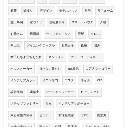
新築
間取り
デザイン
モデルハウス
照明
リフォーム
施工事例
家づくり
住宅展示場
スマートハウス
外構
お母さん
居場所
ウィリアムモリス
壁紙
クロス
岡山県
ダイニングテーブル
起業女子
孤独
悩み
女子たちよ立ちあがれ
オンライン
カラーコーディネート
ハウスメーカー
持たない暮らし
SNS発信
１万人フォロワー
インテリアカラー
サロン専門
エステ
ネイル
CAD
設計実績
建築士
ソーシャルワーカー
ヒアリング力
ステップファミリー
自立
インテリアサポーター
家と家族の関係
セミナー
女性起業家
サロン
施主力
本物の家づくり
薄っぺらい空間
提案力
プロジェクト活動