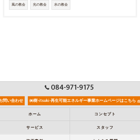
風の教会
光の教会
水の教会
084-971-9175
お問い合わせ
㈱樹-itsuki-再生可能エネルギー事業ホームページはこちら
ホーム
コンセプト
サービス
スタッフ