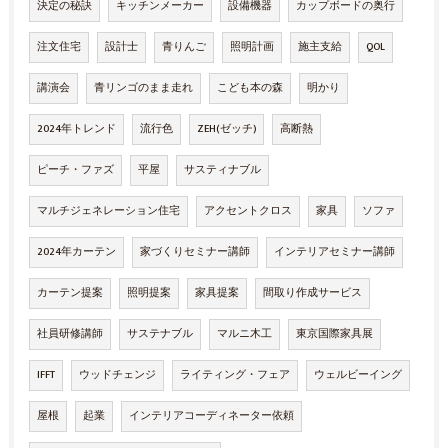
決定の秘訣
キッチンメーカー
設備機器
カップボードの奥行
注文住宅
設計士
青りんご
照明計画
施主支給
QOL
講演会
青リンゴのまま走れ
こども本の森
明かり
2024年トレンド
流行色
ZEH(ゼッチ)
高断熱
ピーチ・ファズ
平屋
サスティナブル
マルチジェネレーション住宅
アクセントクロス
家具
ソファ
2024年カーテン
家づくりセミナー講師
インテリアセミナー講師
カーテン提案
照明提案
家具提案
間取り作成サービス
社員研修講師
サステナブル
マルニ木工
東京国際家具展
IFFT
ウッドチェンジ
ライティング・フェア
ウェルビーイング
屋根
起業
インテリアコーディネーター依頼