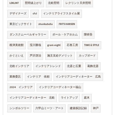
LEKLINT
照明値上がり
北欧照明
レクリント天井照明
デザイナーズ
cfcl
インテリアライフスタイル展
東京ビックサイト
shunkubota
FRITS HANSEN
ダンスクムーベルギャラリー
ポール・ケアホルム
隈研吾
根津美術館
窪川勝哉
gram eight
石巻工房
TIME＆STYLE
かぐといえ
芦沢啓治
施主支給デメリット
カップボード
北欧インテリア
インテリアトレンド
北斎と広重
葛飾北斎
業務委託
インテリア 依頼
インテリアコーディネーター 広島
2024 インテリア
インテリアコーディネーター福山
インテリアコーディネーター 北欧
ライトアップ
庭木
シンボルツリー
六甲山ミーツ・アート
建築探訪記録
神戸