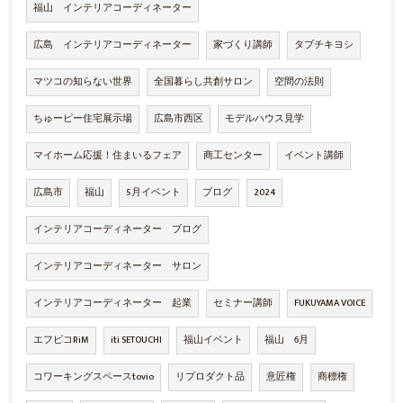
福山 インテリアコーディネーター
広島 インテリアコーディネーター
家づくり講師
タブチキヨシ
マツコの知らない世界
全国暮らし共創サロン
空間の法則
ちゅーピー住宅展示場
広島市西区
モデルハウス見学
マイホーム応援！住まいるフェア
商工センター
イベント講師
広島市
福山
5月イベント
ブログ
2024
インテリアコーディネーター ブログ
インテリアコーディネーター サロン
インテリアコーディネーター 起業
セミナー講師
FUKUYAMA VOICE
エフピコRiM
iti SETOUCHI
福山イベント
福山 6月
コワーキングスペースtovio
リプロダクト品
意匠権
商標権