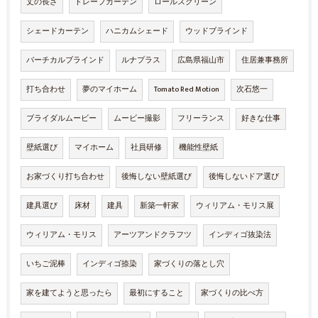
丈の長さ
ドレープカーテン
ロールスクリーン
シェードカーテン
ハニカムシェード
ウッドブラインド
バーチカルブラインド
ルナプラス
広島県福山市
住居兼事務所
打ち合わせ
夢のマイホーム
Tomato Red Motion
次石悠一
ブライダルムービー
ムービー撮影
フリーランス
好きな仕事
壁紙選び
マイホーム
社員研修
機能性壁紙
お家づくり打ち合わせ
後悔しない壁紙選び
後悔しないドア選び
建具選び
床材
建具
新築一軒家
ウィリアム・モリス展
ウィリアム・モリス
アーツアンドクラフツ
インディゴ抜染法
いちご泥棒
インディゴ捺染
家づくりの落とし穴
家を建てようと思ったら
最初にすること
家づくりの比べ方