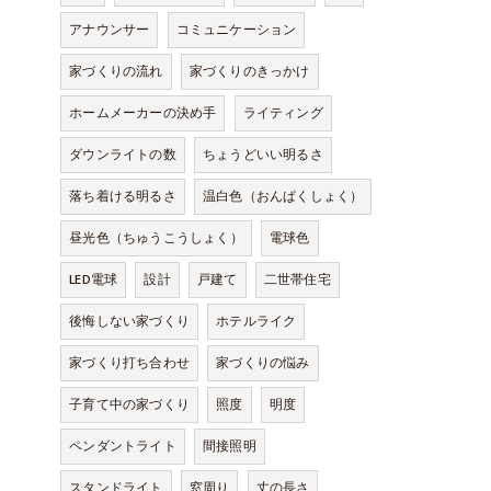
アナウンサー
コミュニケーション
家づくりの流れ
家づくりのきっかけ
ホームメーカーの決め手
ライティング
ダウンライトの数
ちょうどいい明るさ
落ち着ける明るさ
温白色（おんぱくしょく）
昼光色（ちゅうこうしょく）
電球色
LED電球
設計
戸建て
二世帯住宅
後悔しない家づくり
ホテルライク
家づくり打ち合わせ
家づくりの悩み
子育て中の家づくり
照度
明度
ペンダントライト
間接照明
スタンドライト
窓周り
丈の長さ