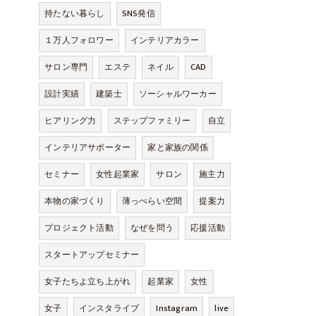
持たない暮らし
SNS発信
１万人フォロワー
インテリアカラー
サロン専門
エステ
ネイル
CAD
設計実績
建築士
ソーシャルワーカー
ヒアリング力
ステップファミリー
自立
インテリアサポーター
家と家族の関係
セミナー
女性起業家
サロン
施主力
本物の家づくり
薄っぺらい空間
提案力
プロジェクト活動
なぜを問う
応援活動
スタートアップセミナー
女子たちよ立ち上がれ
起業家
女性
女子
インスタライブ
Instagram
live