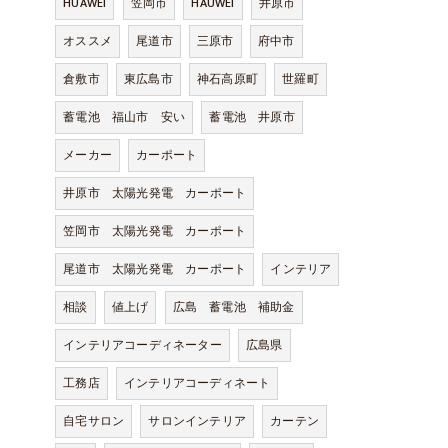
HUAWEI
笠岡市
HAUWEI
井原市
オススメ
尾道市
三原市
府中市
倉敷市
東広島市
神石高原町
世羅町
蓄電池 福山市 安い
蓄電池 井原市
メーカー
カーポート
井原市 太陽光発電 カーポート
笠岡市 太陽光発電 カーポート
尾道市 太陽光発電 カーポート
インテリア
相談
値上げ
広島 蓄電池 補助金
インテリアコーディネーター
広島県
工務店
インテリアコーディネート
自宅サロン
サロンインテリア
カーテン