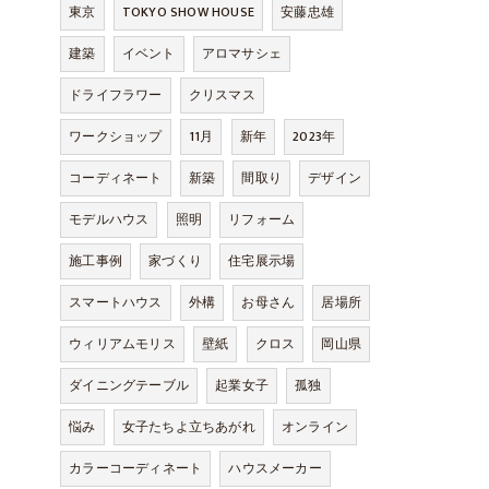
東京
TOKYO SHOW HOUSE
安藤忠雄
建築
イベント
アロマサシェ
ドライフラワー
クリスマス
ワークショップ
11月
新年
2023年
コーディネート
新築
間取り
デザイン
モデルハウス
照明
リフォーム
施工事例
家づくり
住宅展示場
スマートハウス
外構
お母さん
居場所
ウィリアムモリス
壁紙
クロス
岡山県
ダイニングテーブル
起業女子
孤独
悩み
女子たちよ立ちあがれ
オンライン
カラーコーディネート
ハウスメーカー