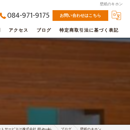
壁紙のキホン
084-971-9175
お問い合わせはこちら
問
アクセス
ブログ
特定商取引法に基づく表記
ービスは株式会社 樹-itsuki-
ブログ
壁紙のキホン