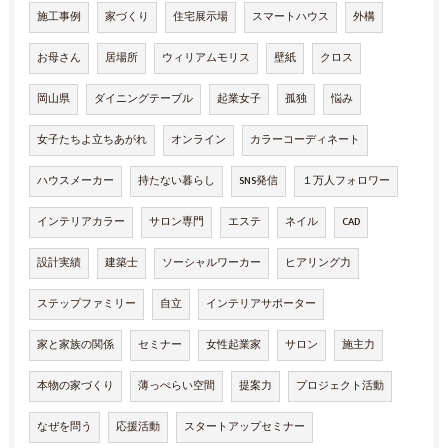
施工事例
家づくり
住宅展示場
スマートハウス
外構
お母さん
居場所
ウィリアムモリス
壁紙
クロス
岡山県
ダイニングテーブル
起業女子
孤独
悩み
女子たちよ立ちあがれ
オンライン
カラーコーディネート
ハウスメーカー
持たない暮らし
SNS発信
１万人フォロワー
インテリアカラー
サロン専門
エステ
ネイル
CAD
設計実績
建築士
ソーシャルワーカー
ヒアリング力
ステップファミリー
自立
インテリアサポーター
家と家族の関係
セミナー
女性起業家
サロン
施主力
本物の家づくり
薄っぺらい空間
提案力
プロジェクト活動
なぜを問う
応援活動
スタートアップセミナー