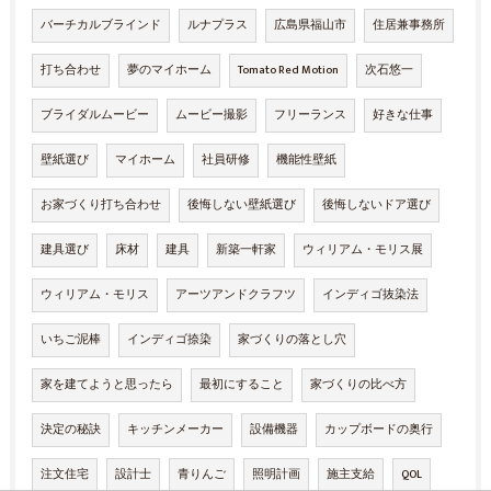
バーチカルブラインド
ルナプラス
広島県福山市
住居兼事務所
打ち合わせ
夢のマイホーム
Tomato Red Motion
次石悠一
ブライダルムービー
ムービー撮影
フリーランス
好きな仕事
壁紙選び
マイホーム
社員研修
機能性壁紙
お家づくり打ち合わせ
後悔しない壁紙選び
後悔しないドア選び
建具選び
床材
建具
新築一軒家
ウィリアム・モリス展
ウィリアム・モリス
アーツアンドクラフツ
インディゴ抜染法
いちご泥棒
インディゴ捺染
家づくりの落とし穴
家を建てようと思ったら
最初にすること
家づくりの比べ方
決定の秘訣
キッチンメーカー
設備機器
カップボードの奥行
注文住宅
設計士
青りんご
照明計画
施主支給
QOL