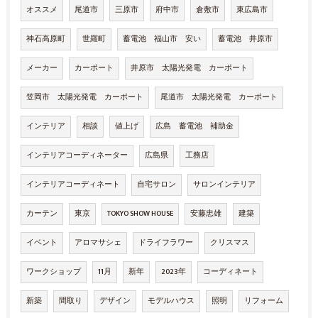
オススメ
尾道市
三原市
府中市
倉敷市
東広島市
神石高原町
世羅町
蓄電池 福山市 安い
蓄電池 井原市
メーカー
カーポート
井原市 太陽光発電 カーポート
笠岡市 太陽光発電 カーポート
尾道市 太陽光発電 カーポート
インテリア
相談
値上げ
広島 蓄電池 補助金
インテリアコーディネーター
広島県
工務店
インテリアコーディネート
自宅サロン
サロンインテリア
カーテン
東京
TOKYO SHOW HOUSE
安藤忠雄
建築
イベント
アロマサシェ
ドライフラワー
クリスマス
ワークショップ
11月
新年
2023年
コーディネート
新築
間取り
デザイン
モデルハウス
照明
リフォーム