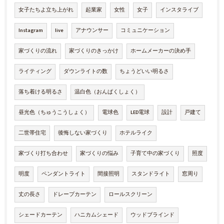
女子たちよ立ち上がれ
起業家
女性
女子
インスタライブ
Instagram
live
アナウンサー
コミュニケーション
家づくりの流れ
家づくりのきっかけ
ホームメーカーの決め手
ライティング
ダウンライトの数
ちょうどいい明るさ
落ち着ける明るさ
温白色（おんぱくしょく）
昼光色（ちゅうこうしょく）
電球色
LED電球
設計
戸建て
二世帯住宅
後悔しない家づくり
ホテルライク
家づくり打ち合わせ
家づくりの悩み
子育て中の家づくり
照度
明度
ペンダントライト
間接照明
スタンドライト
窓周り
丈の長さ
ドレープカーテン
ロールスクリーン
シェードカーテン
ハニカムシェード
ウッドブラインド