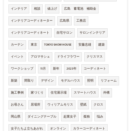
インテリア
相談
値上げ
広島 蓄電池 補助金
インテリアコーディネーター
広島県
工務店
インテリアコーディネート
自宅サロン
サロンインテリア
カーテン
東京
TOKYO SHOW HOUSE
安藤忠雄
建築
イベント
アロマサシェ
ドライフラワー
クリスマス
ワークショップ
11月
新年
2023年
コーディネート
新築
間取り
デザイン
モデルハウス
照明
リフォーム
施工事例
家づくり
住宅展示場
スマートハウス
外構
お母さん
居場所
ウィリアムモリス
壁紙
クロス
岡山県
ダイニングテーブル
起業女子
孤独
悩み
女子たちよ立ちあがれ
オンライン
カラーコーディネート