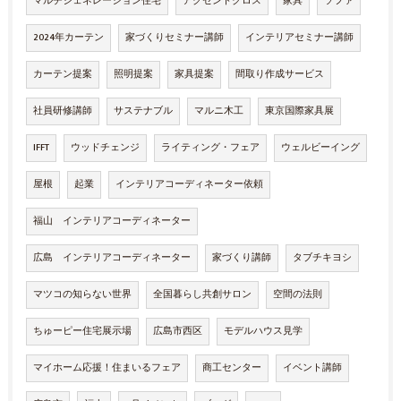
マルチジェネレーション住宅
アクセントクロス
家具
ソファ
2024年カーテン
家づくりセミナー講師
インテリアセミナー講師
カーテン提案
照明提案
家具提案
間取り作成サービス
社員研修講師
サステナブル
マルニ木工
東京国際家具展
IFFT
ウッドチェンジ
ライティング・フェア
ウェルビーイング
屋根
起業
インテリアコーディネーター依頼
福山 インテリアコーディネーター
広島 インテリアコーディネーター
家づくり講師
タブチキヨシ
マツコの知らない世界
全国暮らし共創サロン
空間の法則
ちゅーピー住宅展示場
広島市西区
モデルハウス見学
マイホーム応援！住まいるフェア
商工センター
イベント講師