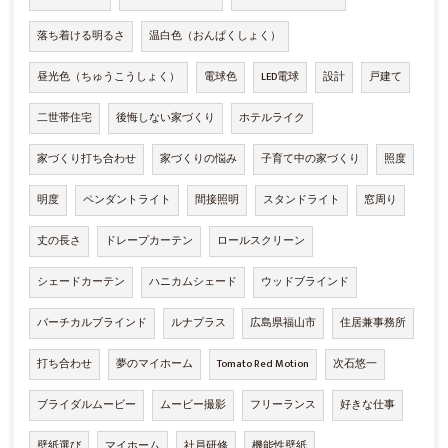
落ち着ける明るさ
温白色（おんぱくしょく）
昼光色（ちゅうこうしょく）
電球色
LED電球
設計
戸建て
二世帯住宅
後悔しない家づくり
ホテルライク
家づくり打ち合わせ
家づくりの悩み
子育て中の家づくり
照度
明度
ペンダントライト
間接照明
スタンドライト
窓周り
丈の長さ
ドレープカーテン
ロールスクリーン
シェードカーテン
ハニカムシェード
ウッドブラインド
バーチカルブラインド
ルナプラス
広島県福山市
住居兼事務所
打ち合わせ
夢のマイホーム
Tomato Red Motion
次石悠一
ブライダルムービー
ムービー撮影
フリーランス
好きな仕事
壁紙選び
マイホーム
社員研修
機能性壁紙