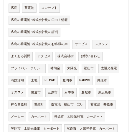
広島
蓄電池
コンセプト
広島の蓄電池･株式会社樹の口コミ情報
広島の蓄電池･株式会社樹の評判
広島の蓄電池･株式会社樹のお客様の声
サービス
スタッフ
よくある質問
アクセス
株式会社樹
お問い合わせ
プライバシーポリシー
補助金
太陽光
福山市
太陽光発電
有効活用
土地
HUAWEI
笠岡市
HAUWEI
井原市
オススメ
尾道市
三原市
府中市
倉敷市
東広島市
神石高原町
世羅町
蓄電池 福山市 安い
蓄電池 井原市
メーカー
カーポート
井原市 太陽光発電 カーポート
笠岡市 太陽光発電 カーポート
尾道市 太陽光発電 カーポート