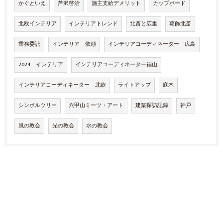
かぐといえ
芦沢啓治
施主支給デメリット
カップボード
北欧インテリア
インテリアトレンド
北斎と広重
葛飾北斎
業務委託
インテリア 依頼
インテリアコーディネーター 広島
2024 インテリア
インテリアコーディネーター福山
インテリアコーディネーター 北欧
ライトアップ
庭木
シンボルツリー
六甲山ミーツ・アート
建築探訪記録
神戸
風の教会
光の教会
水の教会