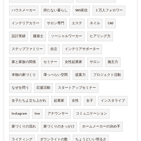
ハウスメーカー
持たない暮らし
SNS発信
１万人フォロワー
インテリアカラー
サロン専門
エステ
ネイル
CAD
設計実績
建築士
ソーシャルワーカー
ヒアリング力
ステップファミリー
自立
インテリアサポーター
家と家族の関係
セミナー
女性起業家
サロン
施主力
本物の家づくり
薄っぺらい空間
提案力
プロジェクト活動
なぜを問う
応援活動
スタートアップセミナー
女子たちよ立ち上がれ
起業家
女性
女子
インスタライブ
Instagram
live
アナウンサー
コミュニケーション
家づくりの流れ
家づくりのきっかけ
ホームメーカーの決め手
ライティング
ダウンライトの数
ちょうどいい明るさ