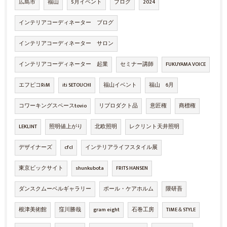
広島市
福山
5月イベント
ブログ
2024
インテリアコーディネーター ブログ
インテリアコーディネーター サロン
インテリアコーディネーター 起業
セミナー講師
FUKUYAMA VOICE
エフピコRiM
iti SETOUCHI
福山イベント
福山 6月
コワーキングスペースtovio
リプロダクト品
意匠権
商標権
LEKLINT
照明値上がり
北欧照明
レクリント天井照明
デザイナーズ
cfcl
インテリアライフスタイル展
東京ビックサイト
shunkubota
FRITS HANSEN
ダンスクムーベルギャラリー
ポール・ケアホルム
隈研吾
根津美術館
窪川勝哉
gram eight
石巻工房
TIME＆STYLE