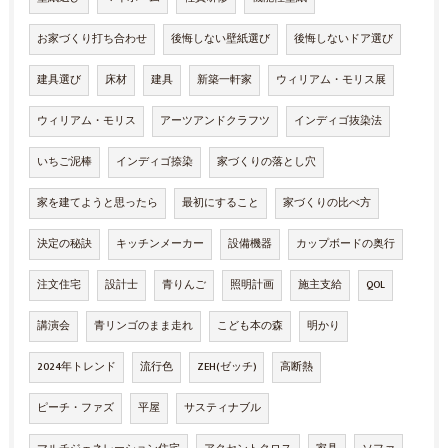
お家づくり打ち合わせ
後悔しない壁紙選び
後悔しないドア選び
建具選び
床材
建具
新築一軒家
ウィリアム・モリス展
ウィリアム・モリス
アーツアンドクラフツ
インディゴ抜染法
いちご泥棒
インディゴ捺染
家づくりの落とし穴
家を建てようと思ったら
最初にすること
家づくりの比べ方
決定の秘訣
キッチンメーカー
設備機器
カップボードの奥行
注文住宅
設計士
青りんご
照明計画
施主支給
QOL
講演会
青リンゴのまま走れ
こども本の森
明かり
2024年トレンド
流行色
ZEH(ゼッチ)
高断熱
ピーチ・ファズ
平屋
サスティナブル