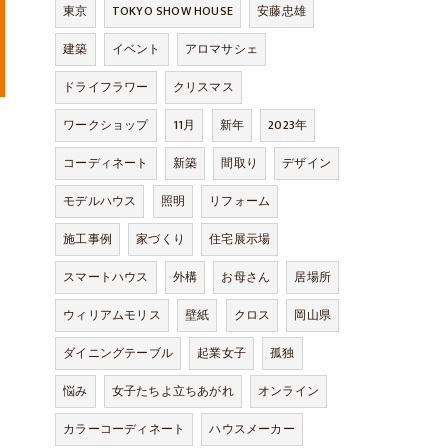
東京
TOKYO SHOW HOUSE
安藤忠雄
建築
イベント
アロマサシェ
ドライフラワー
クリスマス
ワークショップ
11月
新年
2023年
コーディネート
新築
間取り
デザイン
モデルハウス
照明
リフォーム
施工事例
家づくり
住宅展示場
スマートハウス
外構
お母さん
居場所
ウィリアムモリス
壁紙
クロス
岡山県
ダイニングテーブル
起業女子
孤独
悩み
女子たちよ立ちあがれ
オンライン
カラーコーディネート
ハウスメーカー