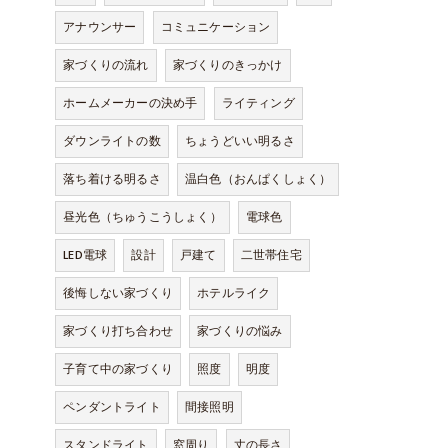
アナウンサー
コミュニケーション
家づくりの流れ
家づくりのきっかけ
ホームメーカーの決め手
ライティング
ダウンライトの数
ちょうどいい明るさ
落ち着ける明るさ
温白色（おんぱくしょく）
昼光色（ちゅうこうしょく）
電球色
LED電球
設計
戸建て
二世帯住宅
後悔しない家づくり
ホテルライク
家づくり打ち合わせ
家づくりの悩み
子育て中の家づくり
照度
明度
ペンダントライト
間接照明
スタンドライト
窓周り
丈の長さ