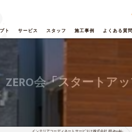
プト
サービス
スタッフ
施工事例
よくある質
火）ZERO会「スタートア
インテリアコーディネートサービスは株式会社 樹-itsuki-