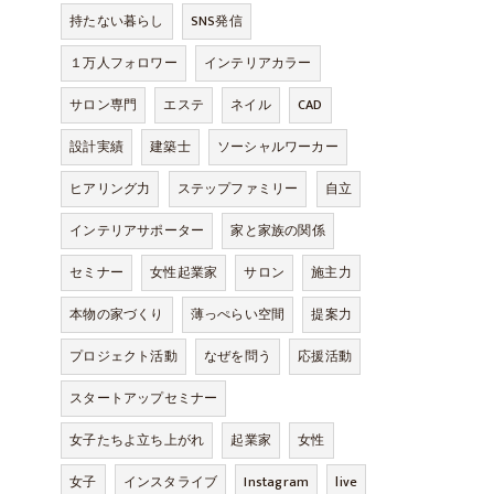
持たない暮らし
SNS発信
１万人フォロワー
インテリアカラー
サロン専門
エステ
ネイル
CAD
設計実績
建築士
ソーシャルワーカー
ヒアリング力
ステップファミリー
自立
インテリアサポーター
家と家族の関係
セミナー
女性起業家
サロン
施主力
本物の家づくり
薄っぺらい空間
提案力
プロジェクト活動
なぜを問う
応援活動
スタートアップセミナー
女子たちよ立ち上がれ
起業家
女性
女子
インスタライブ
Instagram
live