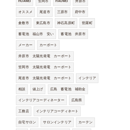
HUAWEI
笠岡市
HAUWEI
井原市
オススメ
尾道市
三原市
府中市
倉敷市
東広島市
神石高原町
世羅町
蓄電池 福山市 安い
蓄電池 井原市
メーカー
カーポート
井原市 太陽光発電 カーポート
笠岡市 太陽光発電 カーポート
尾道市 太陽光発電 カーポート
インテリア
相談
値上げ
広島 蓄電池 補助金
インテリアコーディネーター
広島県
工務店
インテリアコーディネート
自宅サロン
サロンインテリア
カーテン