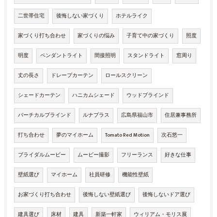
二世帯住宅
後悔しない家づくり
ホテルライク
家づくり打ち合わせ
家づくりの悩み
子育て中の家づくり
照度
明度
ペンダントライト
間接照明
スタンドライト
窓周り
丈の長さ
ドレープカーテン
ロールスクリーン
シェードカーテン
ハニカムシェード
ウッドブラインド
バーチカルブラインド
ルナプラス
広島県福山市
住居兼事務所
打ち合わせ
夢のマイホーム
Tomato Red Motion
次石悠一
ブライダルムービー
ムービー撮影
フリーランス
好きな仕事
壁紙選び
マイホーム
社員研修
機能性壁紙
お家づくり打ち合わせ
後悔しない壁紙選び
後悔しないドア選び
建具選び
床材
建具
新築一軒家
ウィリアム・モリス展