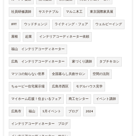
社員研修講師
サステナブル
マルニ木工
東京国際家具展
IFFT
ウッドチェンジ
ライティング・フェア
ウェルビーイング
屋根
起業
インテリアコーディネーター依頼
福山 インテリアコーディネーター
広島 インテリアコーディネーター
家づくり講師
タブチキヨシ
マツコの知らない世界
全国暮らし共創サロン
空間の法則
ちゅーピー住宅展示場
広島市西区
モデルハウス見学
マイホーム応援！住まいるフェア
商工センター
イベント講師
広島市
福山
5月イベント
ブログ
2024
インテリアコーディネーター ブログ