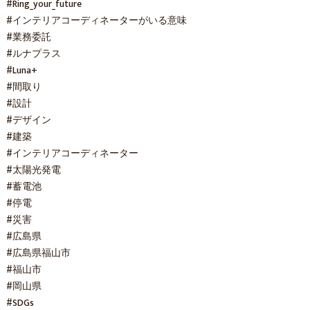
#Ring_your_future
#インテリアコーディネーターがいる意味
#業務委託
#ルナプラス
#Luna+
#間取り
#設計
#デザイン
#建築
#インテリアコーディネーター
#太陽光発電
#蓄電池
#停電
#災害
#広島県
#広島県福山市
#福山市
#岡山県
#SDGs