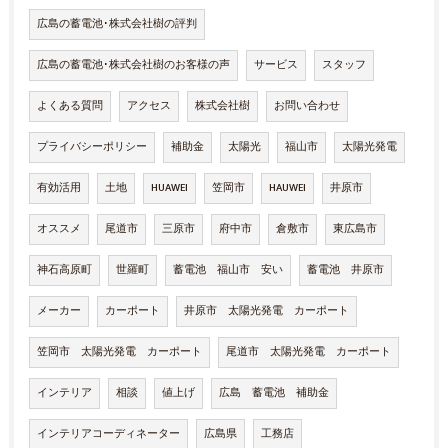
広島の蓄電池･株式会社樹の評判
広島の蓄電池･株式会社樹のお客様の声
サービス
スタッフ
よくある質問
アクセス
株式会社樹
お問い合わせ
プライバシーポリシー
補助金
太陽光
福山市
太陽光発電
有効活用
土地
HUAWEI
笠岡市
HAUWEI
井原市
オススメ
尾道市
三原市
府中市
倉敷市
東広島市
神石高原町
世羅町
蓄電池 福山市 安い
蓄電池 井原市
メーカー
カーポート
井原市 太陽光発電 カーポート
笠岡市 太陽光発電 カーポート
尾道市 太陽光発電 カーポート
インテリア
相談
値上げ
広島 蓄電池 補助金
インテリアコーディネーター
広島県
工務店