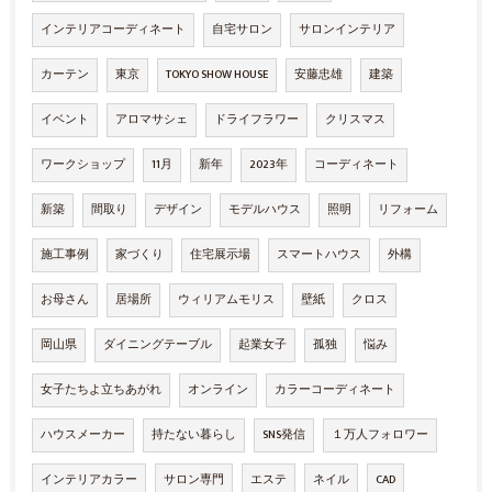
インテリアコーディネート
自宅サロン
サロンインテリア
カーテン
東京
TOKYO SHOW HOUSE
安藤忠雄
建築
イベント
アロマサシェ
ドライフラワー
クリスマス
ワークショップ
11月
新年
2023年
コーディネート
新築
間取り
デザイン
モデルハウス
照明
リフォーム
施工事例
家づくり
住宅展示場
スマートハウス
外構
お母さん
居場所
ウィリアムモリス
壁紙
クロス
岡山県
ダイニングテーブル
起業女子
孤独
悩み
女子たちよ立ちあがれ
オンライン
カラーコーディネート
ハウスメーカー
持たない暮らし
SNS発信
１万人フォロワー
インテリアカラー
サロン専門
エステ
ネイル
CAD