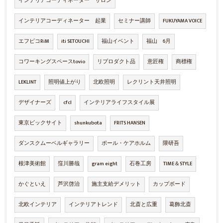
インテリアコーディネーター サロン
インテリアコーディネーター 起業
セミナー講師
FUKUYAMA VOICE
エフピコRiM
iti SETOUCHI
福山イベント
福山 6月
コワーキングスペースtovio
リプロダクト品
意匠権
商標権
LEKLINT
照明値上がり
北欧照明
レクリント天井照明
デザイナーズ
cfcl
インテリアライフスタイル展
東京ビックサイト
shunkubota
FRITS HANSEN
ダンスクムーベルギャラリー
ポール・ケアホルム
隈研吾
根津美術館
窪川勝哉
gram eight
石巻工房
TIME＆STYLE
かぐといえ
芦沢啓治
施主支給デメリット
カップボード
北欧インテリア
インテリアトレンド
北斎と広重
葛飾北斎