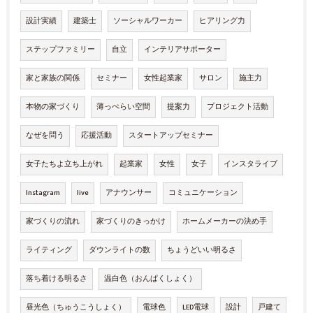
設計実績
建築士
ソーシャルワーカー
ヒアリング力
ステップファミリー
自立
インテリアサポーター
家と家族の関係
セミナー
女性起業家
サロン
施主力
本物の家づくり
薄っぺらい空間
提案力
プロジェクト活動
なぜを問う
応援活動
スタートアップセミナー
女子たちよ立ち上がれ
起業家
女性
女子
インスタライブ
Instagram
live
アナウンサー
コミュニケーション
家づくりの流れ
家づくりのきっかけ
ホームメーカーの決め手
ライティング
ダウンライトの数
ちょうどいい明るさ
落ち着ける明るさ
温白色（おんぱくしょく）
昼光色（ちゅうこうしょく）
電球色
LED電球
設計
戸建て