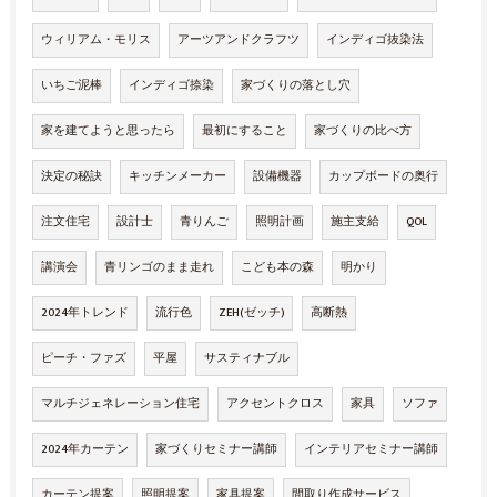
ウィリアム・モリス
アーツアンドクラフツ
インディゴ抜染法
いちご泥棒
インディゴ捺染
家づくりの落とし穴
家を建てようと思ったら
最初にすること
家づくりの比べ方
決定の秘訣
キッチンメーカー
設備機器
カップボードの奥行
注文住宅
設計士
青りんご
照明計画
施主支給
QOL
講演会
青リンゴのまま走れ
こども本の森
明かり
2024年トレンド
流行色
ZEH(ゼッチ)
高断熱
ピーチ・ファズ
平屋
サスティナブル
マルチジェネレーション住宅
アクセントクロス
家具
ソファ
2024年カーテン
家づくりセミナー講師
インテリアセミナー講師
カーテン提案
照明提案
家具提案
間取り作成サービス