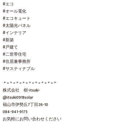
#エコ
#オール電化
#エコキュート
#太陽光パネル
#インテリア
#新築
#戸建て
#二世帯住宅
#住居兼事務所
#サスティナブル
＊=＊=＊=＊=＊=＊=＊=＊=＊
株式会社 樹-itsuki-
@itsuki0918solar
福山市伊勢丘7丁目26-10
084-941-9175
お気軽にお問い合わせください