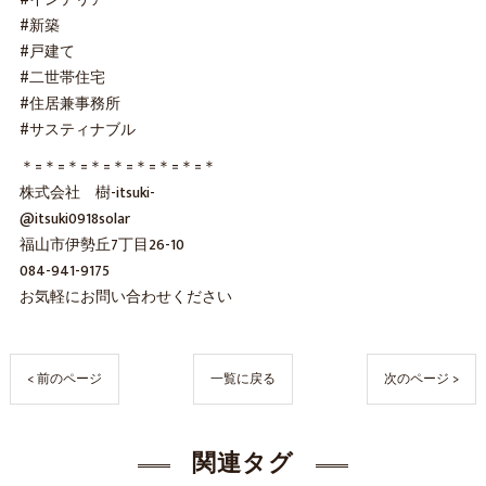
#新築
#戸建て
#二世帯住宅
#住居兼事務所
#サスティナブル
＊=＊=＊=＊=＊=＊=＊=＊=＊
株式会社 樹-itsuki-
@itsuki0918solar
福山市伊勢丘7丁目26-10
084-941-9175
お気軽にお問い合わせください
< 前のページ
一覧に戻る
次のページ >
関連タグ