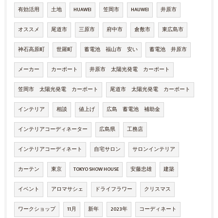
有効活用
土地
HUAWEI
笠岡市
HAUWEI
井原市
オススメ
尾道市
三原市
府中市
倉敷市
東広島市
神石高原町
世羅町
蓄電池 福山市 安い
蓄電池 井原市
メーカー
カーポート
井原市 太陽光発電 カーポート
笠岡市 太陽光発電 カーポート
尾道市 太陽光発電 カーポート
インテリア
相談
値上げ
広島 蓄電池 補助金
インテリアコーディネーター
広島県
工務店
インテリアコーディネート
自宅サロン
サロンインテリア
カーテン
東京
TOKYO SHOW HOUSE
安藤忠雄
建築
イベント
アロマサシェ
ドライフラワー
クリスマス
ワークショップ
11月
新年
2023年
コーディネート