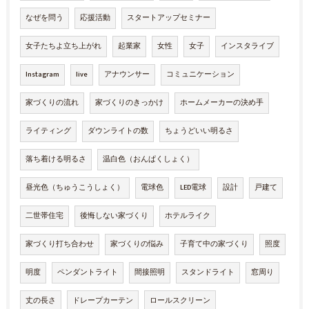
なぜを問う
応援活動
スタートアップセミナー
女子たちよ立ち上がれ
起業家
女性
女子
インスタライブ
Instagram
live
アナウンサー
コミュニケーション
家づくりの流れ
家づくりのきっかけ
ホームメーカーの決め手
ライティング
ダウンライトの数
ちょうどいい明るさ
落ち着ける明るさ
温白色（おんぱくしょく）
昼光色（ちゅうこうしょく）
電球色
LED電球
設計
戸建て
二世帯住宅
後悔しない家づくり
ホテルライク
家づくり打ち合わせ
家づくりの悩み
子育て中の家づくり
照度
明度
ペンダントライト
間接照明
スタンドライト
窓周り
丈の長さ
ドレープカーテン
ロールスクリーン