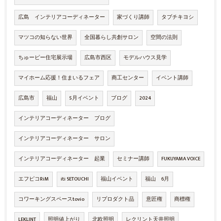
広島 インテリアコーディネーター
家づくり講師
タブチキヨシ
マツコの知らない世界
全国暮らし共創サロン
空間の法則
ちゅーピー住宅展示場
広島市西区
モデルハウス見学
マイホーム応援！住まいるフェア
商工センター
イベント講師
広島市
福山
5月イベント
ブログ
2024
インテリアコーディネーター ブログ
インテリアコーディネーター サロン
インテリアコーディネーター 起業
セミナー講師
FUKUYAMA VOICE
エフピコRiM
iti SETOUCHI
福山イベント
福山 6月
コワーキングスペースtovio
リプロダクト品
意匠権
商標権
LEKLINT
照明値上がり
北欧照明
レクリント天井照明