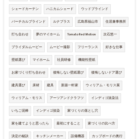
シェードカーテン
ハニカムシェード
ウッドブラインド
バーチカルブラインド
ルナプラス
広島県福山市
住居兼事務所
打ち合わせ
夢のマイホーム
Tomato Red Motion
次石悠一
ブライダルムービー
ムービー撮影
フリーランス
好きな仕事
壁紙選び
マイホーム
社員研修
機能性壁紙
お家づくり打ち合わせ
後悔しない壁紙選び
後悔しないドア選び
建具選び
床材
建具
新築一軒家
ウィリアム・モリス展
ウィリアム・モリス
アーツアンドクラフツ
インディゴ抜染法
いちご泥棒
インディゴ捺染
家づくりの落とし穴
家を建てようと思ったら
最初にすること
家づくりの比べ方
決定の秘訣
キッチンメーカー
設備機器
カップボードの奥行