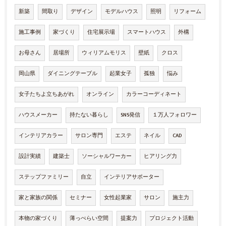
新築
間取り
デザイン
モデルハウス
照明
リフォーム
施工事例
家づくり
住宅展示場
スマートハウス
外構
お母さん
居場所
ウィリアムモリス
壁紙
クロス
岡山県
ダイニングテーブル
起業女子
孤独
悩み
女子たちよ立ちあがれ
オンライン
カラーコーディネート
ハウスメーカー
持たない暮らし
SNS発信
１万人フォロワー
インテリアカラー
サロン専門
エステ
ネイル
CAD
設計実績
建築士
ソーシャルワーカー
ヒアリング力
ステップファミリー
自立
インテリアサポーター
家と家族の関係
セミナー
女性起業家
サロン
施主力
本物の家づくり
薄っぺらい空間
提案力
プロジェクト活動