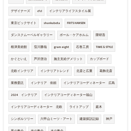
デザイナーズ
cfcl
インテリアライフスタイル展
東京ビックサイト
shunkubota
FRITS HANSEN
ダンスクムーベルギャラリー
ポール・ケアホルム
隈研吾
根津美術館
窪川勝哉
gram eight
石巻工房
TIME＆STYLE
かぐといえ
芦沢啓治
施主支給デメリット
カップボード
北欧インテリア
インテリアトレンド
北斎と広重
葛飾北斎
業務委託
インテリア 依頼
インテリアコーディネーター 広島
2024 インテリア
インテリアコーディネーター福山
インテリアコーディネーター 北欧
ライトアップ
庭木
シンボルツリー
六甲山ミーツ・アート
建築探訪記録
神戸
風の教会
光の教会
水の教会