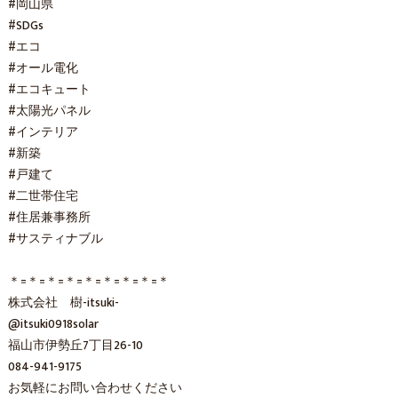
#岡山県
#SDGs
#エコ
#オール電化
#エコキュート
#太陽光パネル
#インテリア
#新築
#戸建て
#二世帯住宅
#住居兼事務所
#サスティナブル
＊=＊=＊=＊=＊=＊=＊=＊=＊
株式会社 樹-itsuki-
@itsuki0918solar
福山市伊勢丘7丁目26-10
084-941-9175
お気軽にお問い合わせください