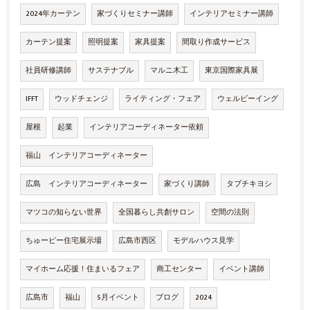
2024年カーテン
家づくりセミナー講師
インテリアセミナー講師
カーテン提案
照明提案
家具提案
間取り作成サービス
社員研修講師
サステナブル
マルニ木工
東京国際家具展
IFFT
ウッドチェンジ
ライティング・フェア
ウェルビーイング
屋根
起業
インテリアコーディネーター依頼
福山 インテリアコーディネーター
広島 インテリアコーディネーター
家づくり講師
タブチキヨシ
マツコの知らない世界
全国暮らし共創サロン
空間の法則
ちゅーピー住宅展示場
広島市西区
モデルハウス見学
マイホーム応援！住まいるフェア
商工センター
イベント講師
広島市
福山
5月イベント
ブログ
2024