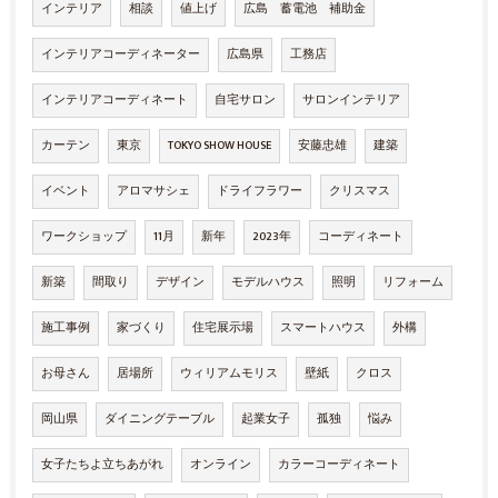
インテリア
相談
値上げ
広島 蓄電池 補助金
インテリアコーディネーター
広島県
工務店
インテリアコーディネート
自宅サロン
サロンインテリア
カーテン
東京
TOKYO SHOW HOUSE
安藤忠雄
建築
イベント
アロマサシェ
ドライフラワー
クリスマス
ワークショップ
11月
新年
2023年
コーディネート
新築
間取り
デザイン
モデルハウス
照明
リフォーム
施工事例
家づくり
住宅展示場
スマートハウス
外構
お母さん
居場所
ウィリアムモリス
壁紙
クロス
岡山県
ダイニングテーブル
起業女子
孤独
悩み
女子たちよ立ちあがれ
オンライン
カラーコーディネート