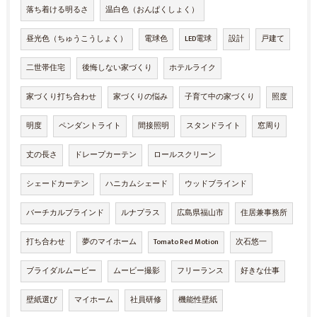
落ち着ける明るさ
温白色（おんぱくしょく）
昼光色（ちゅうこうしょく）
電球色
LED電球
設計
戸建て
二世帯住宅
後悔しない家づくり
ホテルライク
家づくり打ち合わせ
家づくりの悩み
子育て中の家づくり
照度
明度
ペンダントライト
間接照明
スタンドライト
窓周り
丈の長さ
ドレープカーテン
ロールスクリーン
シェードカーテン
ハニカムシェード
ウッドブラインド
バーチカルブラインド
ルナプラス
広島県福山市
住居兼事務所
打ち合わせ
夢のマイホーム
Tomato Red Motion
次石悠一
ブライダルムービー
ムービー撮影
フリーランス
好きな仕事
壁紙選び
マイホーム
社員研修
機能性壁紙