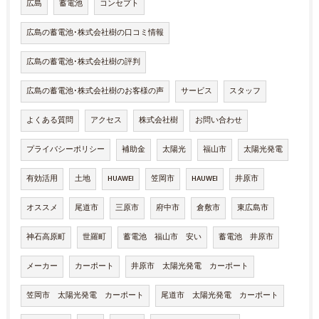
広島
蓄電池
コンセプト
広島の蓄電池･株式会社樹の口コミ情報
広島の蓄電池･株式会社樹の評判
広島の蓄電池･株式会社樹のお客様の声
サービス
スタッフ
よくある質問
アクセス
株式会社樹
お問い合わせ
プライバシーポリシー
補助金
太陽光
福山市
太陽光発電
有効活用
土地
HUAWEI
笠岡市
HAUWEI
井原市
オススメ
尾道市
三原市
府中市
倉敷市
東広島市
神石高原町
世羅町
蓄電池 福山市 安い
蓄電池 井原市
メーカー
カーポート
井原市 太陽光発電 カーポート
笠岡市 太陽光発電 カーポート
尾道市 太陽光発電 カーポート