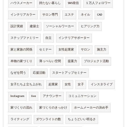
ハウスメーカー
持たない暮らし
SNS発信
１万人フォロワー
インテリアカラー
サロン専門
エステ
ネイル
CAD
設計実績
建築士
ソーシャルワーカー
ヒアリング力
ステップファミリー
自立
インテリアサポーター
家と家族の関係
セミナー
女性起業家
サロン
施主力
本物の家づくり
薄っぺらい空間
提案力
プロジェクト活動
なぜを問う
応援活動
スタートアップセミナー
女子たちよ立ち上がれ
起業家
女性
女子
インスタライブ
Instagram
live
アナウンサー
コミュニケーション
家づくりの流れ
家づくりのきっかけ
ホームメーカーの決め手
ライティング
ダウンライトの数
ちょうどいい明るさ