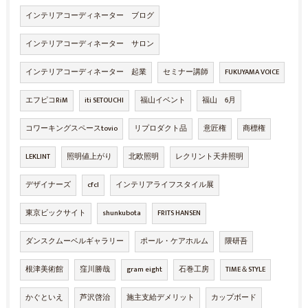
インテリアコーディネーター ブログ
インテリアコーディネーター サロン
インテリアコーディネーター 起業
セミナー講師
FUKUYAMA VOICE
エフピコRiM
iti SETOUCHI
福山イベント
福山 6月
コワーキングスペースtovio
リプロダクト品
意匠権
商標権
LEKLINT
照明値上がり
北欧照明
レクリント天井照明
デザイナーズ
cfcl
インテリアライフスタイル展
東京ビックサイト
shunkubota
FRITS HANSEN
ダンスクムーベルギャラリー
ポール・ケアホルム
隈研吾
根津美術館
窪川勝哉
gram eight
石巻工房
TIME＆STYLE
かぐといえ
芦沢啓治
施主支給デメリット
カップボード