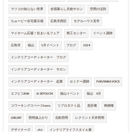
マツコの知らない世界
全国暮らし共創サロン
空間の法則
ちゅーピー住宅展示場
広島市西区
モデルハウス見学
マイホーム応援！住まいるフェア
商工センター
イベント講師
広島市
福山
5月イベント
ブログ
2024
インテリアコーディネーター ブログ
インテリアコーディネーター サロン
インテリアコーディネーター 起業
セミナー講師
FUKUYAMA VOICE
エフピコRiM
iti SETOUCHI
福山イベント
福山 6月
コワーキングスペースtovio
リプロダクト品
意匠権
商標権
LEKLINT
照明値上がり
北欧照明
レクリント天井照明
デザイナーズ
cfcl
インテリアライフスタイル展