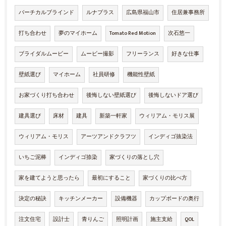
バーチカルブラインド
ルナプラス
広島県福山市
住居兼事務所
打ち合わせ
夢のマイホーム
Tomato Red Motion
次石悠一
ブライダルムービー
ムービー撮影
フリーランス
好きな仕事
壁紙選び
マイホーム
社員研修
機能性壁紙
お家づくり打ち合わせ
後悔しない壁紙選び
後悔しないドア選び
建具選び
床材
建具
新築一軒家
ウィリアム・モリス展
ウィリアム・モリス
アーツアンドクラフツ
インディゴ抜染法
いちご泥棒
インディゴ捺染
家づくりの落とし穴
家を建てようと思ったら
最初にすること
家づくりの比べ方
決定の秘訣
キッチンメーカー
設備機器
カップボードの奥行
注文住宅
設計士
青りんご
照明計画
施主支給
QOL