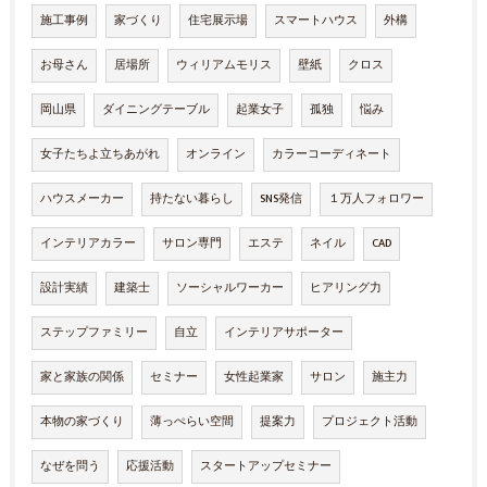
施工事例
家づくり
住宅展示場
スマートハウス
外構
お母さん
居場所
ウィリアムモリス
壁紙
クロス
岡山県
ダイニングテーブル
起業女子
孤独
悩み
女子たちよ立ちあがれ
オンライン
カラーコーディネート
ハウスメーカー
持たない暮らし
SNS発信
１万人フォロワー
インテリアカラー
サロン専門
エステ
ネイル
CAD
設計実績
建築士
ソーシャルワーカー
ヒアリング力
ステップファミリー
自立
インテリアサポーター
家と家族の関係
セミナー
女性起業家
サロン
施主力
本物の家づくり
薄っぺらい空間
提案力
プロジェクト活動
なぜを問う
応援活動
スタートアップセミナー