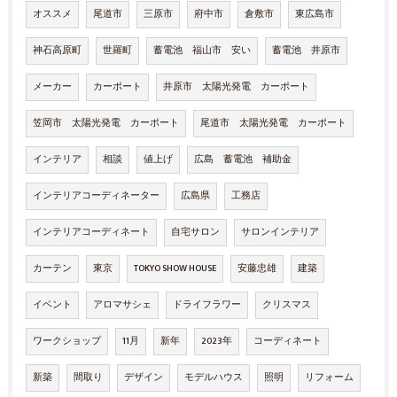
オススメ
尾道市
三原市
府中市
倉敷市
東広島市
神石高原町
世羅町
蓄電池 福山市 安い
蓄電池 井原市
メーカー
カーポート
井原市 太陽光発電 カーポート
笠岡市 太陽光発電 カーポート
尾道市 太陽光発電 カーポート
インテリア
相談
値上げ
広島 蓄電池 補助金
インテリアコーディネーター
広島県
工務店
インテリアコーディネート
自宅サロン
サロンインテリア
カーテン
東京
TOKYO SHOW HOUSE
安藤忠雄
建築
イベント
アロマサシェ
ドライフラワー
クリスマス
ワークショップ
11月
新年
2023年
コーディネート
新築
間取り
デザイン
モデルハウス
照明
リフォーム