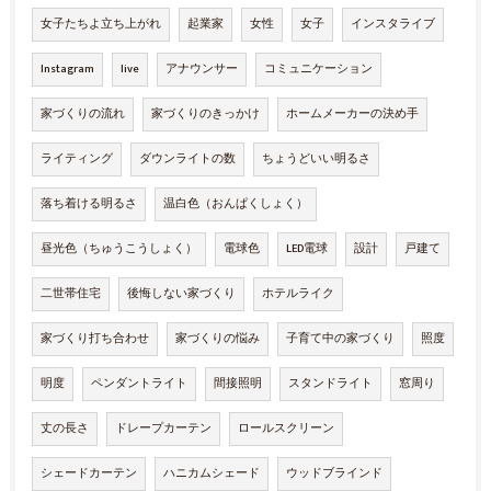
女子たちよ立ち上がれ
起業家
女性
女子
インスタライブ
Instagram
live
アナウンサー
コミュニケーション
家づくりの流れ
家づくりのきっかけ
ホームメーカーの決め手
ライティング
ダウンライトの数
ちょうどいい明るさ
落ち着ける明るさ
温白色（おんぱくしょく）
昼光色（ちゅうこうしょく）
電球色
LED電球
設計
戸建て
二世帯住宅
後悔しない家づくり
ホテルライク
家づくり打ち合わせ
家づくりの悩み
子育て中の家づくり
照度
明度
ペンダントライト
間接照明
スタンドライト
窓周り
丈の長さ
ドレープカーテン
ロールスクリーン
シェードカーテン
ハニカムシェード
ウッドブラインド