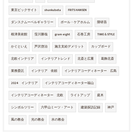
東京ビックサイト
shunkubota
FRITS HANSEN
ダンスクムーベルギャラリー
ポール・ケアホルム
隈研吾
根津美術館
窪川勝哉
gram eight
石巻工房
TIME＆STYLE
かぐといえ
芦沢啓治
施主支給デメリット
カップボード
北欧インテリア
インテリアトレンド
北斎と広重
葛飾北斎
業務委託
インテリア 依頼
インテリアコーディネーター 広島
2024 インテリア
インテリアコーディネーター福山
インテリアコーディネーター 北欧
ライトアップ
庭木
シンボルツリー
六甲山ミーツ・アート
建築探訪記録
神戸
風の教会
光の教会
水の教会