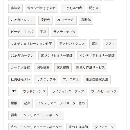
講演会
青リンゴのまま走れ
こども本の森
明かり
2024年トレンド
流行色
ZEH(ゼッチ)
高断熱
ピーチ・ファズ
平屋
サスティナブル
マルチジェネレーション住宅
アクセントクロス
家具
ソファ
2024年カーテン
家づくりセミナー講師
インテリアセミナー講師
カーテン提案
照明提案
家具提案
間取り作成サービス
社員研修講師
サステナブル
マルニ木工
東京国際家具展
IFFT
ウッドチェンジ
ライティング・フェア
ウェルビーイング
屋根
起業
インテリアコーディネーター依頼
福山 インテリアコーディネーター
広島 インテリアコーディネーター
家づくり講師
タブチキヨシ