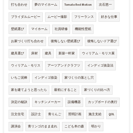
打ち合わせ
夢のマイホーム
Tomato Red Motion
次石悠一
ブライダルムービー
ムービー撮影
フリーランス
好きな仕事
壁紙選び
マイホーム
社員研修
機能性壁紙
お家づくり打ち合わせ
後悔しない壁紙選び
後悔しないドア選び
建具選び
床材
建具
新築一軒家
ウィリアム・モリス展
ウィリアム・モリス
アーツアンドクラフツ
インディゴ抜染法
いちご泥棒
インディゴ捺染
家づくりの落とし穴
家を建てようと思ったら
最初にすること
家づくりの比べ方
決定の秘訣
キッチンメーカー
設備機器
カップボードの奥行
注文住宅
設計士
青りんご
照明計画
施主支給
QOL
講演会
青リンゴのまま走れ
こども本の森
明かり