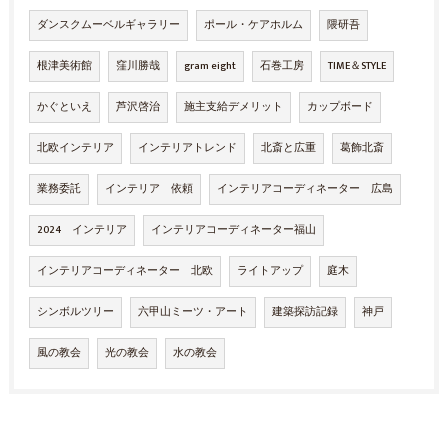
ダンスクムーベルギャラリー
ポール・ケアホルム
隈研吾
根津美術館
窪川勝哉
gram eight
石巻工房
TIME＆STYLE
かぐといえ
芦沢啓治
施主支給デメリット
カップボード
北欧インテリア
インテリアトレンド
北斎と広重
葛飾北斎
業務委託
インテリア 依頼
インテリアコーディネーター 広島
2024 インテリア
インテリアコーディネーター福山
インテリアコーディネーター 北欧
ライトアップ
庭木
シンボルツリー
六甲山ミーツ・アート
建築探訪記録
神戸
風の教会
光の教会
水の教会