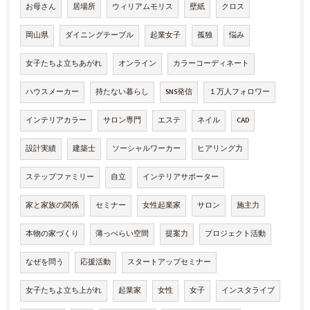
お母さん
居場所
ウィリアムモリス
壁紙
クロス
岡山県
ダイニングテーブル
起業女子
孤独
悩み
女子たちよ立ちあがれ
オンライン
カラーコーディネート
ハウスメーカー
持たない暮らし
SNS発信
１万人フォロワー
インテリアカラー
サロン専門
エステ
ネイル
CAD
設計実績
建築士
ソーシャルワーカー
ヒアリング力
ステップファミリー
自立
インテリアサポーター
家と家族の関係
セミナー
女性起業家
サロン
施主力
本物の家づくり
薄っぺらい空間
提案力
プロジェクト活動
なぜを問う
応援活動
スタートアップセミナー
女子たちよ立ち上がれ
起業家
女性
女子
インスタライブ