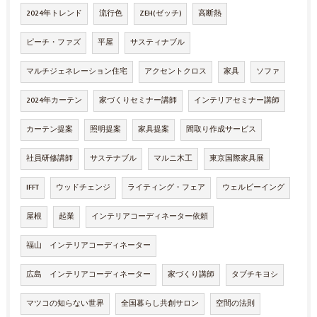
2024年トレンド
流行色
ZEH(ゼッチ)
高断熱
ピーチ・ファズ
平屋
サスティナブル
マルチジェネレーション住宅
アクセントクロス
家具
ソファ
2024年カーテン
家づくりセミナー講師
インテリアセミナー講師
カーテン提案
照明提案
家具提案
間取り作成サービス
社員研修講師
サステナブル
マルニ木工
東京国際家具展
IFFT
ウッドチェンジ
ライティング・フェア
ウェルビーイング
屋根
起業
インテリアコーディネーター依頼
福山 インテリアコーディネーター
広島 インテリアコーディネーター
家づくり講師
タブチキヨシ
マツコの知らない世界
全国暮らし共創サロン
空間の法則