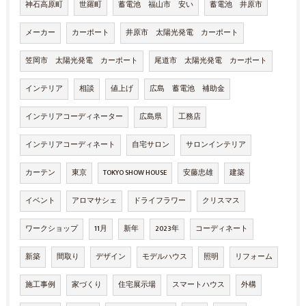
神石高原町
世羅町
蓄電池 福山市 安い
蓄電池 井原市
メーカー
カーポート
井原市 太陽光発電 カーポート
笠岡市 太陽光発電 カーポート
尾道市 太陽光発電 カーポート
インテリア
相談
値上げ
広島 蓄電池 補助金
インテリアコーディネーター
広島県
工務店
インテリアコーディネート
自宅サロン
サロンインテリア
カーテン
東京
TOKYO SHOW HOUSE
安藤忠雄
建築
イベント
アロマサシェ
ドライフラワー
クリスマス
ワークショップ
11月
新年
2023年
コーディネート
新築
間取り
デザイン
モデルハウス
照明
リフォーム
施工事例
家づくり
住宅展示場
スマートハウス
外構