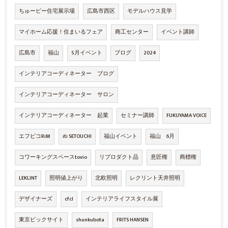
ちゅーピー住宅展示場
広島市西区
モデルハウス見学
マイホーム応援！住まいるフェア
商工センター
イベント講師
広島市
福山
5月イベント
ブログ
2024
インテリアコーディネーター ブログ
インテリアコーディネーター サロン
インテリアコーディネーター 起業
セミナー講師
FUKUYAMA VOICE
エフピコRiM
iti SETOUCHI
福山イベント
福山 6月
コワーキングスペースtovio
リプロダクト品
意匠権
商標権
LEKLINT
照明値上がり
北欧照明
レクリント天井照明
デザイナーズ
cfcl
インテリアライフスタイル展
東京ビックサイト
shunkubota
FRITS HANSEN