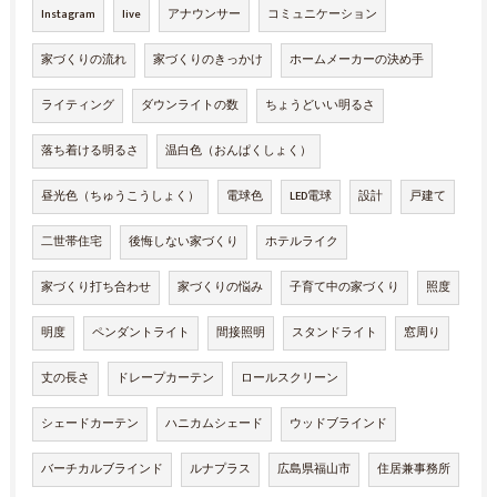
Instagram
live
アナウンサー
コミュニケーション
家づくりの流れ
家づくりのきっかけ
ホームメーカーの決め手
ライティング
ダウンライトの数
ちょうどいい明るさ
落ち着ける明るさ
温白色（おんぱくしょく）
昼光色（ちゅうこうしょく）
電球色
LED電球
設計
戸建て
二世帯住宅
後悔しない家づくり
ホテルライク
家づくり打ち合わせ
家づくりの悩み
子育て中の家づくり
照度
明度
ペンダントライト
間接照明
スタンドライト
窓周り
丈の長さ
ドレープカーテン
ロールスクリーン
シェードカーテン
ハニカムシェード
ウッドブラインド
バーチカルブラインド
ルナプラス
広島県福山市
住居兼事務所