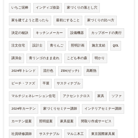
いちご泥棒
インディゴ捺染
家づくりの落とし穴
家を建てようと思ったら
最初にすること
家づくりの比べ方
決定の秘訣
キッチンメーカー
設備機器
カップボードの奥行
注文住宅
設計士
青りんご
照明計画
施主支給
QOL
講演会
青リンゴのまま走れ
こども本の森
明かり
2024年トレンド
流行色
ZEH(ゼッチ)
高断熱
ピーチ・ファズ
平屋
サスティナブル
マルチジェネレーション住宅
アクセントクロス
家具
ソファ
2024年カーテン
家づくりセミナー講師
インテリアセミナー講師
カーテン提案
照明提案
家具提案
間取り作成サービス
社員研修講師
サステナブル
マルニ木工
東京国際家具展