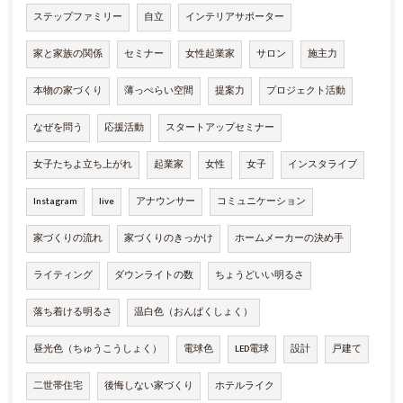
ステップファミリー
自立
インテリアサポーター
家と家族の関係
セミナー
女性起業家
サロン
施主力
本物の家づくり
薄っぺらい空間
提案力
プロジェクト活動
なぜを問う
応援活動
スタートアップセミナー
女子たちよ立ち上がれ
起業家
女性
女子
インスタライブ
Instagram
live
アナウンサー
コミュニケーション
家づくりの流れ
家づくりのきっかけ
ホームメーカーの決め手
ライティング
ダウンライトの数
ちょうどいい明るさ
落ち着ける明るさ
温白色（おんぱくしょく）
昼光色（ちゅうこうしょく）
電球色
LED電球
設計
戸建て
二世帯住宅
後悔しない家づくり
ホテルライク