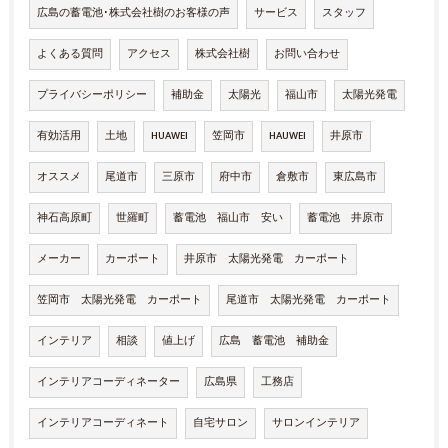
広島の蓄電池･株式会社樹のお客様の声
サービス
スタッフ
よくある質問
アクセス
株式会社樹
お問い合わせ
プライバシーポリシー
補助金
太陽光
福山市
太陽光発電
有効活用
土地
HUAWEI
笠岡市
HAUWEI
井原市
オススメ
尾道市
三原市
府中市
倉敷市
東広島市
神石高原町
世羅町
蓄電池 福山市 安い
蓄電池 井原市
メーカー
カーポート
井原市 太陽光発電 カーポート
笠岡市 太陽光発電 カーポート
尾道市 太陽光発電 カーポート
インテリア
相談
値上げ
広島 蓄電池 補助金
インテリアコーディネーター
広島県
工務店
インテリアコーディネート
自宅サロン
サロンインテリア