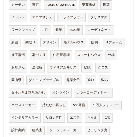
カーテン
東京
TOKYO SHOW HOUSE
安藤忠雄
建築
イベント
アロマサシェ
ドライフラワー
クリスマス
ワークショップ
11月
新年
2023年
コーディネート
新築
間取り
デザイン
モデルハウス
照明
リフォーム
施工事例
家づくり
住宅展示場
スマートハウス
外構
お母さん
居場所
ウィリアムモリス
壁紙
クロス
岡山県
ダイニングテーブル
起業女子
孤独
悩み
女子たちよ立ちあがれ
オンライン
カラーコーディネート
ハウスメーカー
持たない暮らし
SNS発信
１万人フォロワー
インテリアカラー
サロン専門
エステ
ネイル
CAD
設計実績
建築士
ソーシャルワーカー
ヒアリング力