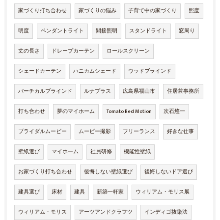
家づくり打ち合わせ
家づくりの悩み
子育て中の家づくり
照度
明度
ペンダントライト
間接照明
スタンドライト
窓周り
丈の長さ
ドレープカーテン
ロールスクリーン
シェードカーテン
ハニカムシェード
ウッドブラインド
バーチカルブラインド
ルナプラス
広島県福山市
住居兼事務所
打ち合わせ
夢のマイホーム
Tomato Red Motion
次石悠一
ブライダルムービー
ムービー撮影
フリーランス
好きな仕事
壁紙選び
マイホーム
社員研修
機能性壁紙
お家づくり打ち合わせ
後悔しない壁紙選び
後悔しないドア選び
建具選び
床材
建具
新築一軒家
ウィリアム・モリス展
ウィリアム・モリス
アーツアンドクラフツ
インディゴ抜染法