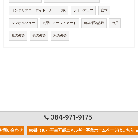
インテリアコーディネーター 北欧
ライトアップ
庭木
シンボルツリー
六甲山ミーツ・アート
建築探訪記録
神戸
風の教会
光の教会
水の教会
084-971-9175
お問い合わせ
㈱樹-itsuki-再生可能エネルギー事業ホームページはこちら