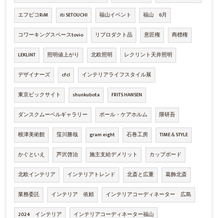
エフピコRiM
iti SETOUCHI
福山イベント
福山 6月
コワーキングスペースtovio
リプロダクト品
意匠権
商標権
LEKLINT
照明値上がり
北欧照明
レクリント天井照明
デザイナーズ
cfcl
インテリアライフスタイル展
東京ビックサイト
shunkubota
FRITS HANSEN
ダンスクムーベルギャラリー
ポール・ケアホルム
隈研吾
根津美術館
窪川勝哉
gram eight
石巻工房
TIME＆STYLE
かぐといえ
芦沢啓治
施主支給デメリット
カップボード
北欧インテリア
インテリアトレンド
北斎と広重
葛飾北斎
業務委託
インテリア 依頼
インテリアコーディネーター 広島
2024 インテリア
インテリアコーディネーター福山