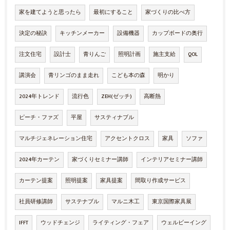
家を建てようと思ったら
最初にすること
家づくりの比べ方
決定の秘訣
キッチンメーカー
設備機器
カップボードの奥行
注文住宅
設計士
青りんご
照明計画
施主支給
QOL
講演会
青リンゴのまま走れ
こども本の森
明かり
2024年トレンド
流行色
ZEH(ゼッチ)
高断熱
ピーチ・ファズ
平屋
サスティナブル
マルチジェネレーション住宅
アクセントクロス
家具
ソファ
2024年カーテン
家づくりセミナー講師
インテリアセミナー講師
カーテン提案
照明提案
家具提案
間取り作成サービス
社員研修講師
サステナブル
マルニ木工
東京国際家具展
IFFT
ウッドチェンジ
ライティング・フェア
ウェルビーイング