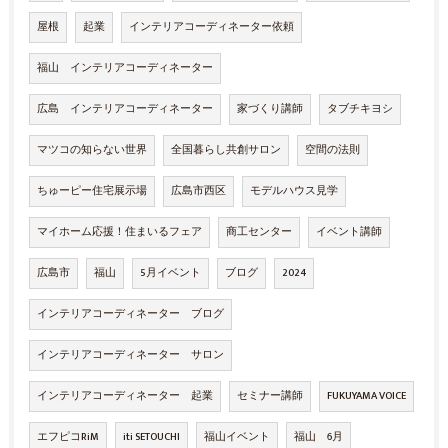
屋根
起業
インテリアコーディネーター依頼
福山 インテリアコーディネーター
広島 インテリアコーディネーター
家づくり講師
タブチキヨシ
マツコの知らない世界
全国暮らし共創サロン
空間の法則
ちゅーピー住宅展示場
広島市西区
モデルハウス見学
マイホーム応援！住まいるフェア
商工センター
イベント講師
広島市
福山
5月イベント
ブログ
2024
インテリアコーディネーター ブログ
インテリアコーディネーター サロン
インテリアコーディネーター 起業
セミナー講師
FUKUYAMA VOICE
エフピコRiM
iti SETOUCHI
福山イベント
福山 6月