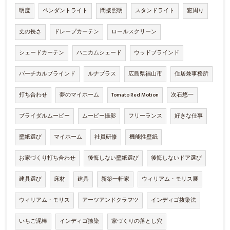
明度
ペンダントライト
間接照明
スタンドライト
窓周り
丈の長さ
ドレープカーテン
ロールスクリーン
シェードカーテン
ハニカムシェード
ウッドブラインド
バーチカルブラインド
ルナプラス
広島県福山市
住居兼事務所
打ち合わせ
夢のマイホーム
Tomato Red Motion
次石悠一
ブライダルムービー
ムービー撮影
フリーランス
好きな仕事
壁紙選び
マイホーム
社員研修
機能性壁紙
お家づくり打ち合わせ
後悔しない壁紙選び
後悔しないドア選び
建具選び
床材
建具
新築一軒家
ウィリアム・モリス展
ウィリアム・モリス
アーツアンドクラフツ
インディゴ抜染法
いちご泥棒
インディゴ捺染
家づくりの落とし穴