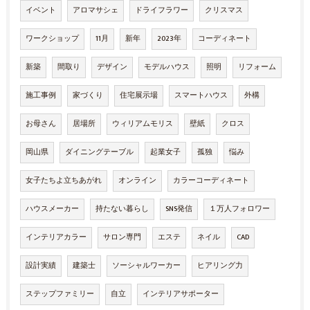
イベント
アロマサシェ
ドライフラワー
クリスマス
ワークショップ
11月
新年
2023年
コーディネート
新築
間取り
デザイン
モデルハウス
照明
リフォーム
施工事例
家づくり
住宅展示場
スマートハウス
外構
お母さん
居場所
ウィリアムモリス
壁紙
クロス
岡山県
ダイニングテーブル
起業女子
孤独
悩み
女子たちよ立ちあがれ
オンライン
カラーコーディネート
ハウスメーカー
持たない暮らし
SNS発信
１万人フォロワー
インテリアカラー
サロン専門
エステ
ネイル
CAD
設計実績
建築士
ソーシャルワーカー
ヒアリング力
ステップファミリー
自立
インテリアサポーター