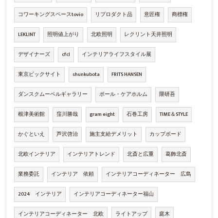
コワーキングスペースtovio
リプロダクト品
意匠権
商標権
LEKLINT
照明値上がり
北欧照明
レクリント天井照明
デザイナーズ
cfcl
インテリアライフスタイル展
東京ビックサイト
shunkubota
FRITS HANSEN
ダンスクムーベルギャラリー
ポール・ケアホルム
隈研吾
根津美術館
窪川勝哉
gram eight
石巻工房
TIME＆STYLE
かぐといえ
芦沢啓治
施主支給デメリット
カップボード
北欧インテリア
インテリアトレンド
北斎と広重
葛飾北斎
業務委託
インテリア 依頼
インテリアコーディネーター 広島
2024 インテリア
インテリアコーディネーター福山
インテリアコーディネーター 北欧
ライトアップ
庭木