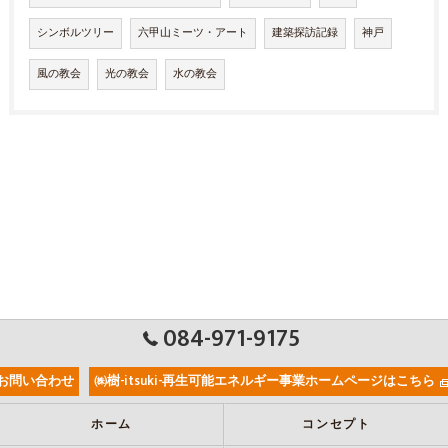
シンボルツリー
六甲山ミーツ・アート
建築探訪記録
神戸
風の教会
光の教会
水の教会
084-971-9175
お問い合わせ
㈱樹-itsuki-再生可能エネルギー事業ホームページはこちら
ホーム
コンセプト