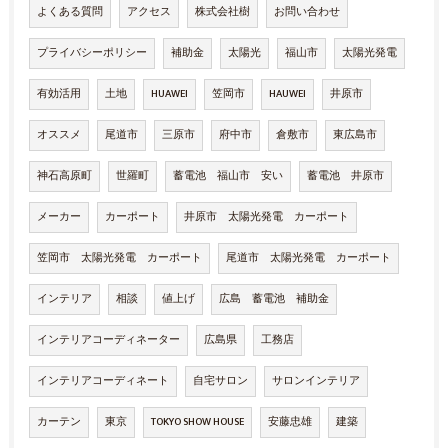
よくある質問
アクセス
株式会社樹
お問い合わせ
プライバシーポリシー
補助金
太陽光
福山市
太陽光発電
有効活用
土地
HUAWEI
笠岡市
HAUWEI
井原市
オススメ
尾道市
三原市
府中市
倉敷市
東広島市
神石高原町
世羅町
蓄電池 福山市 安い
蓄電池 井原市
メーカー
カーポート
井原市 太陽光発電 カーポート
笠岡市 太陽光発電 カーポート
尾道市 太陽光発電 カーポート
インテリア
相談
値上げ
広島 蓄電池 補助金
インテリアコーディネーター
広島県
工務店
インテリアコーディネート
自宅サロン
サロンインテリア
カーテン
東京
TOKYO SHOW HOUSE
安藤忠雄
建築