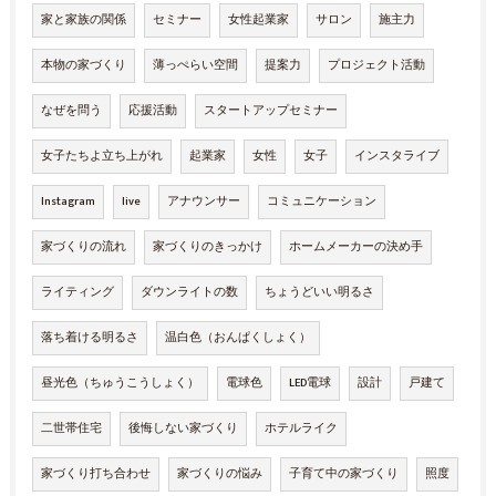
家と家族の関係
セミナー
女性起業家
サロン
施主力
本物の家づくり
薄っぺらい空間
提案力
プロジェクト活動
なぜを問う
応援活動
スタートアップセミナー
女子たちよ立ち上がれ
起業家
女性
女子
インスタライブ
Instagram
live
アナウンサー
コミュニケーション
家づくりの流れ
家づくりのきっかけ
ホームメーカーの決め手
ライティング
ダウンライトの数
ちょうどいい明るさ
落ち着ける明るさ
温白色（おんぱくしょく）
昼光色（ちゅうこうしょく）
電球色
LED電球
設計
戸建て
二世帯住宅
後悔しない家づくり
ホテルライク
家づくり打ち合わせ
家づくりの悩み
子育て中の家づくり
照度