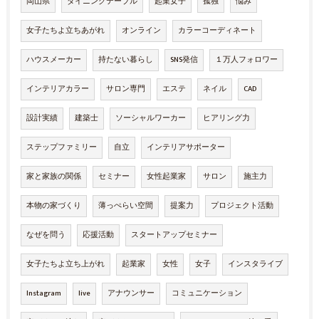
岡山県
ダイニングテーブル
起業女子
孤独
悩み
女子たちよ立ちあがれ
オンライン
カラーコーディネート
ハウスメーカー
持たない暮らし
SNS発信
１万人フォロワー
インテリアカラー
サロン専門
エステ
ネイル
CAD
設計実績
建築士
ソーシャルワーカー
ヒアリング力
ステップファミリー
自立
インテリアサポーター
家と家族の関係
セミナー
女性起業家
サロン
施主力
本物の家づくり
薄っぺらい空間
提案力
プロジェクト活動
なぜを問う
応援活動
スタートアップセミナー
女子たちよ立ち上がれ
起業家
女性
女子
インスタライブ
Instagram
live
アナウンサー
コミュニケーション