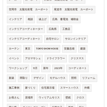
笠岡市 太陽光発電 カーポート
尾道市 太陽光発電 カーポート
インテリア
相談
値上げ
広島 蓄電池 補助金
インテリアコーディネーター
広島県
工務店
インテリアコーディネート
自宅サロン
サロンインテリア
カーテン
東京
TOKYO SHOW HOUSE
安藤忠雄
建築
イベント
アロマサシェ
ドライフラワー
クリスマス
ワークショップ
11月
新年
2023年
コーディネート
新築
間取り
デザイン
モデルハウス
照明
リフォーム
施工事例
家づくり
住宅展示場
スマートハウス
外構
お母さん
居場所
ウィリアムモリス
壁紙
クロス