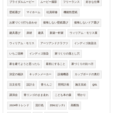
ブライダルムービー
ムービー撮影
フリーランス
好きな仕事
壁紙選び
マイホーム
社員研修
機能性壁紙
お家づくり打ち合わせ
後悔しない壁紙選び
後悔しないドア選び
建具選び
床材
建具
新築一軒家
ウィリアム・モリス展
ウィリアム・モリス
アーツアンドクラフツ
インディゴ抜染法
いちご泥棒
インディゴ捺染
家づくりの落とし穴
家を建てようと思ったら
最初にすること
家づくりの比べ方
決定の秘訣
キッチンメーカー
設備機器
カップボードの奥行
注文住宅
設計士
青りんご
照明計画
施主支給
QOL
講演会
青リンゴのまま走れ
こども本の森
明かり
2024年トレンド
流行色
ZEH(ゼッチ)
高断熱