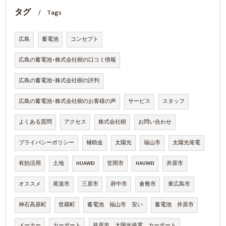
タグ
Tags
広島
蓄電池
コンセプト
広島の蓄電池･株式会社樹の口コミ情報
広島の蓄電池･株式会社樹の評判
広島の蓄電池･株式会社樹のお客様の声
サービス
スタッフ
よくある質問
アクセス
株式会社樹
お問い合わせ
プライバシーポリシー
補助金
太陽光
福山市
太陽光発電
有効活用
土地
HUAWEI
笠岡市
HAUWEI
井原市
オススメ
尾道市
三原市
府中市
倉敷市
東広島市
神石高原町
世羅町
蓄電池 福山市 安い
蓄電池 井原市
メーカー
カーポート
井原市 太陽光発電 カーポート