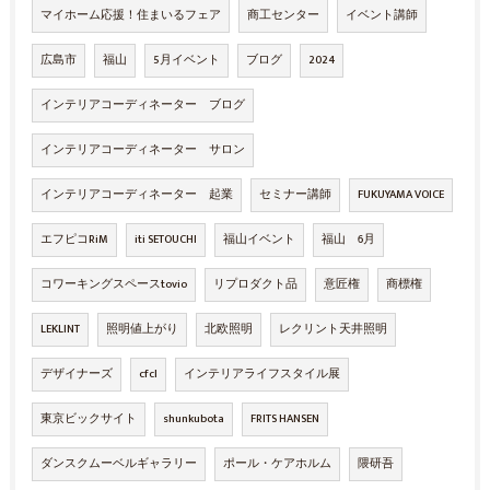
マイホーム応援！住まいるフェア
商工センター
イベント講師
広島市
福山
5月イベント
ブログ
2024
インテリアコーディネーター ブログ
インテリアコーディネーター サロン
インテリアコーディネーター 起業
セミナー講師
FUKUYAMA VOICE
エフピコRiM
iti SETOUCHI
福山イベント
福山 6月
コワーキングスペースtovio
リプロダクト品
意匠権
商標権
LEKLINT
照明値上がり
北欧照明
レクリント天井照明
デザイナーズ
cfcl
インテリアライフスタイル展
東京ビックサイト
shunkubota
FRITS HANSEN
ダンスクムーベルギャラリー
ポール・ケアホルム
隈研吾