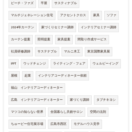
ピーチ・ファズ
平屋
サスティナブル
マルチジェネレーション住宅
アクセントクロス
家具
ソファ
2024年カーテン
家づくりセミナー講師
インテリアセミナー講師
カーテン提案
照明提案
家具提案
間取り作成サービス
社員研修講師
サステナブル
マルニ木工
東京国際家具展
IFFT
ウッドチェンジ
ライティング・フェア
ウェルビーイング
屋根
起業
インテリアコーディネーター依頼
福山 インテリアコーディネーター
広島 インテリアコーディネーター
家づくり講師
タブチキヨシ
マツコの知らない世界
全国暮らし共創サロン
空間の法則
ちゅーピー住宅展示場
広島市西区
モデルハウス見学