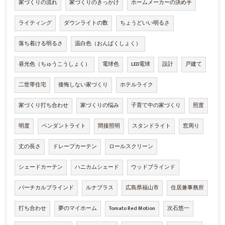
家づくりの流れ
家づくりのきっかけ
ホームメーカーの決め手
ライティング
ダウンライトの数
ちょうどいい明るさ
落ち着ける明るさ
温白色（おんぱくしょく）
昼光色（ちゅうこうしょく）
電球色
LED電球
設計
戸建て
二世帯住宅
後悔しない家づくり
ホテルライク
家づくり打ち合わせ
家づくりの悩み
子育て中の家づくり
照度
明度
ペンダントライト
間接照明
スタンドライト
窓周り
丈の長さ
ドレープカーテン
ロールスクリーン
シェードカーテン
ハニカムシェード
ウッドブラインド
バーチカルブラインド
ルナプラス
広島県福山市
住居兼事務所
打ち合わせ
夢のマイホーム
Tomato Red Motion
次石悠一