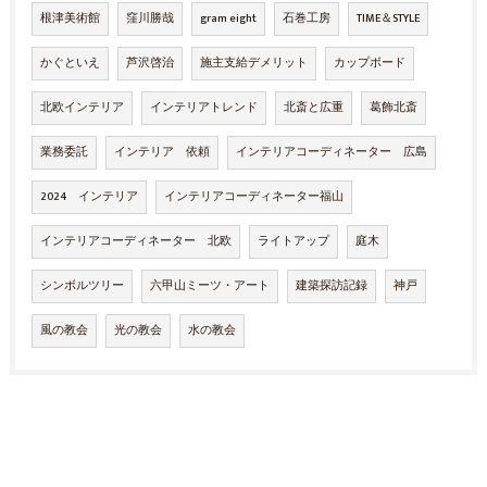
根津美術館
窪川勝哉
gram eight
石巻工房
TIME＆STYLE
かぐといえ
芦沢啓治
施主支給デメリット
カップボード
北欧インテリア
インテリアトレンド
北斎と広重
葛飾北斎
業務委託
インテリア 依頼
インテリアコーディネーター 広島
2024 インテリア
インテリアコーディネーター福山
インテリアコーディネーター 北欧
ライトアップ
庭木
シンボルツリー
六甲山ミーツ・アート
建築探訪記録
神戸
風の教会
光の教会
水の教会