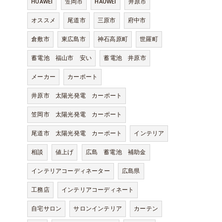
HUAWEI
笠岡市
HAUWEI
井原市
オススメ
尾道市
三原市
府中市
倉敷市
東広島市
神石高原町
世羅町
蓄電池 福山市 安い
蓄電池 井原市
メーカー
カーポート
井原市 太陽光発電 カーポート
笠岡市 太陽光発電 カーポート
尾道市 太陽光発電 カーポート
インテリア
相談
値上げ
広島 蓄電池 補助金
インテリアコーディネーター
広島県
工務店
インテリアコーディネート
自宅サロン
サロンインテリア
カーテン