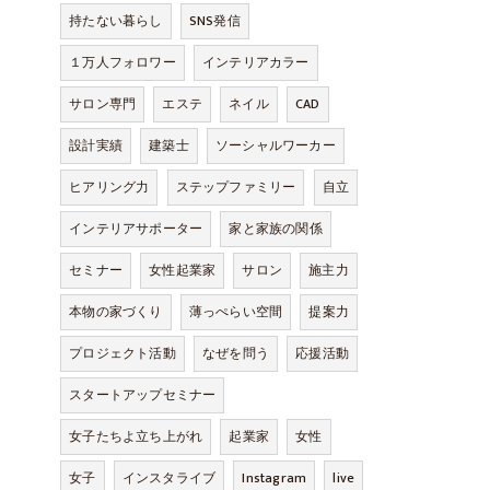
持たない暮らし
SNS発信
１万人フォロワー
インテリアカラー
サロン専門
エステ
ネイル
CAD
設計実績
建築士
ソーシャルワーカー
ヒアリング力
ステップファミリー
自立
インテリアサポーター
家と家族の関係
セミナー
女性起業家
サロン
施主力
本物の家づくり
薄っぺらい空間
提案力
プロジェクト活動
なぜを問う
応援活動
スタートアップセミナー
女子たちよ立ち上がれ
起業家
女性
女子
インスタライブ
Instagram
live