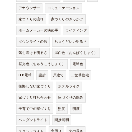
アナウンサー
コミュニケーション
家づくりの流れ
家づくりのきっかけ
ホームメーカーの決め手
ライティング
ダウンライトの数
ちょうどいい明るさ
落ち着ける明るさ
温白色（おんぱくしょく）
昼光色（ちゅうこうしょく）
電球色
LED電球
設計
戸建て
二世帯住宅
後悔しない家づくり
ホテルライク
家づくり打ち合わせ
家づくりの悩み
子育て中の家づくり
照度
明度
ペンダントライト
間接照明
スタンドライト
窓周り
丈の長さ