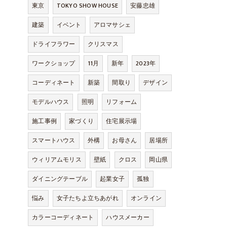
東京
TOKYO SHOW HOUSE
安藤忠雄
建築
イベント
アロマサシェ
ドライフラワー
クリスマス
ワークショップ
11月
新年
2023年
コーディネート
新築
間取り
デザイン
モデルハウス
照明
リフォーム
施工事例
家づくり
住宅展示場
スマートハウス
外構
お母さん
居場所
ウィリアムモリス
壁紙
クロス
岡山県
ダイニングテーブル
起業女子
孤独
悩み
女子たちよ立ちあがれ
オンライン
カラーコーディネート
ハウスメーカー