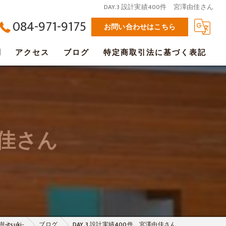
DAY.3 設計実績400件 宮澤由佳さん
084-971-9175
お問い合わせはこちら
問
アクセス
ブログ
特定商取引法に基づく表記
由佳さん
suki-
ブログ
DAY.3 設計実績400件 宮澤由佳さん