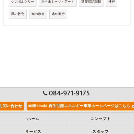
シンボルツリー
六甲山ミーツ・アート
建築探訪記録
神戸
風の教会
光の教会
水の教会
084-971-9175
お問い合わせ
㈱樹-itsuki-再生可能エネルギー事業ホームページはこちら
ホーム
コンセプト
サービス
スタッフ