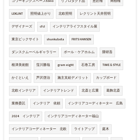
コワーキングスペースtovio
リプロダクト品
意匠権
商標権
LEKLINT
照明値上がり
北欧照明
レクリント天井照明
デザイナーズ
cfcl
インテリアライフスタイル展
東京ビックサイト
shunkubota
FRITS HANSEN
ダンスクムーベルギャラリー
ポール・ケアホルム
隈研吾
根津美術館
窪川勝哉
gram eight
石巻工房
TIME＆STYLE
かぐといえ
芦沢啓治
施主支給デメリット
カップボード
北欧インテリア
インテリアトレンド
北斎と広重
葛飾北斎
業務委託
インテリア 依頼
インテリアコーディネーター 広島
2024 インテリア
インテリアコーディネーター福山
インテリアコーディネーター 北欧
ライトアップ
庭木