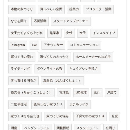
本物の家づくり
薄っぺらい空間
提案力
プロジェクト活動
なぜを問う
応援活動
スタートアップセミナー
女子たちよ立ち上がれ
起業家
女性
女子
インスタライブ
Instagram
live
アナウンサー
コミュニケーション
家づくりの流れ
家づくりのきっかけ
ホームメーカーの決め手
ライティング
ダウンライトの数
ちょうどいい明るさ
落ち着ける明るさ
温白色（おんぱくしょく）
昼光色（ちゅうこうしょく）
電球色
LED電球
設計
戸建て
二世帯住宅
後悔しない家づくり
ホテルライク
家づくり打ち合わせ
家づくりの悩み
子育て中の家づくり
照度
明度
ペンダントライト
間接照明
スタンドライト
窓周り