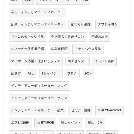
屋根
起業
インテリアコーディネーター依頼
福山 インテリアコーディネーター
広島 インテリアコーディネーター
家づくり講師
タブチキヨシ
マツコの知らない世界
全国暮らし共創サロン
空間の法則
ちゅーピー住宅展示場
広島市西区
モデルハウス見学
マイホーム応援！住まいるフェア
商工センター
イベント講師
広島市
福山
5月イベント
ブログ
2024
インテリアコーディネーター ブログ
インテリアコーディネーター サロン
インテリアコーディネーター 起業
セミナー講師
FUKUYAMA VOICE
エフピコRiM
iti SETOUCHI
福山イベント
福山 6月