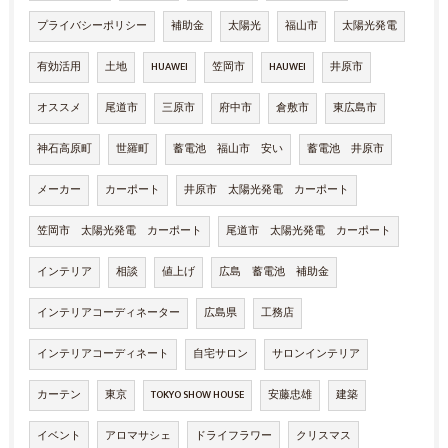
プライバシーポリシー
補助金
太陽光
福山市
太陽光発電
有効活用
土地
HUAWEI
笠岡市
HAUWEI
井原市
オススメ
尾道市
三原市
府中市
倉敷市
東広島市
神石高原町
世羅町
蓄電池 福山市 安い
蓄電池 井原市
メーカー
カーポート
井原市 太陽光発電 カーポート
笠岡市 太陽光発電 カーポート
尾道市 太陽光発電 カーポート
インテリア
相談
値上げ
広島 蓄電池 補助金
インテリアコーディネーター
広島県
工務店
インテリアコーディネート
自宅サロン
サロンインテリア
カーテン
東京
TOKYO SHOW HOUSE
安藤忠雄
建築
イベント
アロマサシェ
ドライフラワー
クリスマス