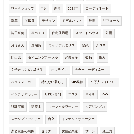
ワークショップ
11月
新年
2023年
コーディネート
新築
間取り
デザイン
モデルハウス
照明
リフォーム
施工事例
家づくり
住宅展示場
スマートハウス
外構
お母さん
居場所
ウィリアムモリス
壁紙
クロス
岡山県
ダイニングテーブル
起業女子
孤独
悩み
女子たちよ立ちあがれ
オンライン
カラーコーディネート
ハウスメーカー
持たない暮らし
SNS発信
１万人フォロワー
インテリアカラー
サロン専門
エステ
ネイル
CAD
設計実績
建築士
ソーシャルワーカー
ヒアリング力
ステップファミリー
自立
インテリアサポーター
家と家族の関係
セミナー
女性起業家
サロン
施主力