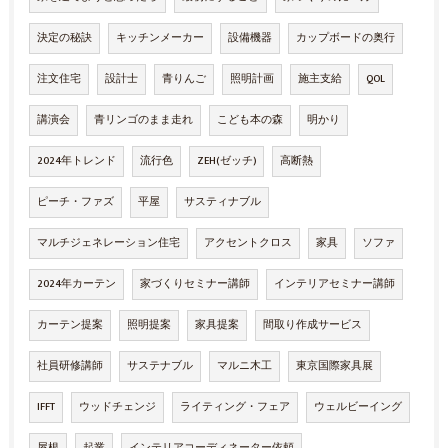
決定の秘訣
キッチンメーカー
設備機器
カップボードの奥行
注文住宅
設計士
青りんご
照明計画
施主支給
QOL
講演会
青リンゴのまま走れ
こども本の森
明かり
2024年トレンド
流行色
ZEH(ゼッチ)
高断熱
ピーチ・ファズ
平屋
サスティナブル
マルチジェネレーション住宅
アクセントクロス
家具
ソファ
2024年カーテン
家づくりセミナー講師
インテリアセミナー講師
カーテン提案
照明提案
家具提案
間取り作成サービス
社員研修講師
サステナブル
マルニ木工
東京国際家具展
IFFT
ウッドチェンジ
ライティング・フェア
ウェルビーイング