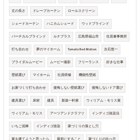
丈の長さ
ドレープカーテン
ロールスクリーン
シェードカーテン
ハニカムシェード
ウッドブラインド
バーチカルブラインド
ルナプラス
広島県福山市
住居兼事務所
打ち合わせ
夢のマイホーム
Tomato Red Motion
次石悠一
ブライダルムービー
ムービー撮影
フリーランス
好きな仕事
壁紙選び
マイホーム
社員研修
機能性壁紙
お家づくり打ち合わせ
後悔しない壁紙選び
後悔しないドア選び
建具選び
床材
建具
新築一軒家
ウィリアム・モリス展
ウィリアム・モリス
アーツアンドクラフツ
インディゴ抜染法
いちご泥棒
インディゴ捺染
家づくりの落とし穴
家を建てようと思ったら
最初にすること
家づくりの比べ方