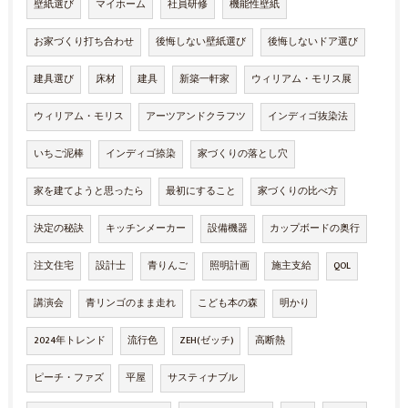
壁紙選び
マイホーム
社員研修
機能性壁紙
お家づくり打ち合わせ
後悔しない壁紙選び
後悔しないドア選び
建具選び
床材
建具
新築一軒家
ウィリアム・モリス展
ウィリアム・モリス
アーツアンドクラフツ
インディゴ抜染法
いちご泥棒
インディゴ捺染
家づくりの落とし穴
家を建てようと思ったら
最初にすること
家づくりの比べ方
決定の秘訣
キッチンメーカー
設備機器
カップボードの奥行
注文住宅
設計士
青りんご
照明計画
施主支給
QOL
講演会
青リンゴのまま走れ
こども本の森
明かり
2024年トレンド
流行色
ZEH(ゼッチ)
高断熱
ピーチ・ファズ
平屋
サスティナブル