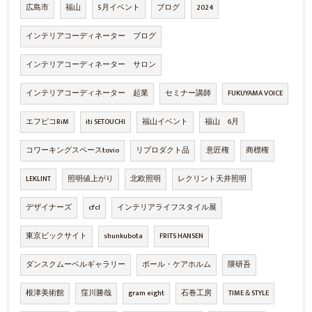
広島市
福山
5月イベント
ブログ
2024
インテリアコーディネーター ブログ
インテリアコーディネーター サロン
インテリアコーディネーター 起業
セミナー講師
FUKUYAMA VOICE
エフピコRiM
iti SETOUCHI
福山イベント
福山 6月
コワーキングスペースtovio
リプロダクト品
意匠権
商標権
LEKLINT
照明値上がり
北欧照明
レクリント天井照明
デザイナーズ
cfcl
インテリアライフスタイル展
東京ビックサイト
shunkubota
FRITS HANSEN
ダンスクムーベルギャラリー
ポール・ケアホルム
隈研吾
根津美術館
窪川勝哉
gram eight
石巻工房
TIME＆STYLE