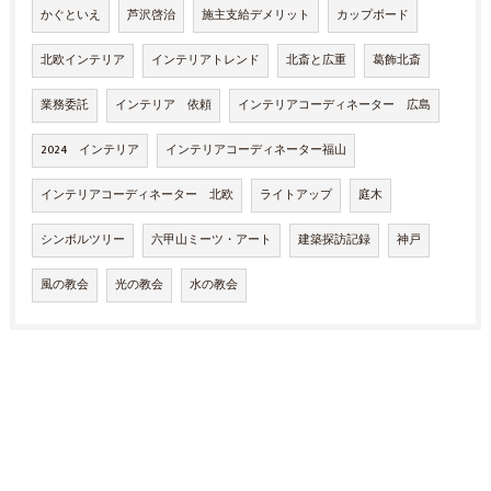
かぐといえ
芦沢啓治
施主支給デメリット
カップボード
北欧インテリア
インテリアトレンド
北斎と広重
葛飾北斎
業務委託
インテリア 依頼
インテリアコーディネーター 広島
2024 インテリア
インテリアコーディネーター福山
インテリアコーディネーター 北欧
ライトアップ
庭木
シンボルツリー
六甲山ミーツ・アート
建築探訪記録
神戸
風の教会
光の教会
水の教会