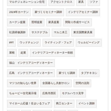
マルチジェネレーション住宅
アクセントクロス
家具
ソファ
2024年カーテン
家づくりセミナー講師
インテリアセミナー講師
カーテン提案
照明提案
家具提案
間取り作成サービス
社員研修講師
サステナブル
マルニ木工
東京国際家具展
IFFT
ウッドチェンジ
ライティング・フェア
ウェルビーイング
屋根
起業
インテリアコーディネーター依頼
福山 インテリアコーディネーター
広島 インテリアコーディネーター
家づくり講師
タブチキヨシ
マツコの知らない世界
全国暮らし共創サロン
空間の法則
ちゅーピー住宅展示場
広島市西区
モデルハウス見学
マイホーム応援！住まいるフェア
商工センター
イベント講師