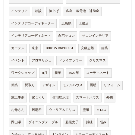
インテリア
相談
値上げ
広島 蓄電池 補助金
インテリアコーディネーター
広島県
工務店
インテリアコーディネート
自宅サロン
サロンインテリア
カーテン
東京
TOKYO SHOW HOUSE
安藤忠雄
建築
イベント
アロマサシェ
ドライフラワー
クリスマス
ワークショップ
11月
新年
2023年
コーディネート
新築
間取り
デザイン
モデルハウス
照明
リフォーム
施工事例
家づくり
住宅展示場
スマートハウス
外構
お母さん
居場所
ウィリアムモリス
壁紙
クロス
岡山県
ダイニングテーブル
起業女子
孤独
悩み
女子たちよ立ちあがれ
オンライン
カラーコーディネート