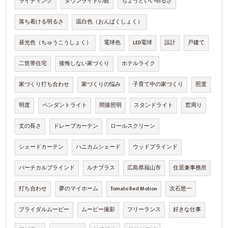
ライティング
ダウンライトの数
ちょうどいい明るさ
落ち着ける明るさ
温白色（おんぱくしょく）
昼光色（ちゅうこうしょく）
電球色
LED電球
設計
戸建て
二世帯住宅
後悔しない家づくり
ホテルライク
家づくり打ち合わせ
家づくりの悩み
子育て中の家づくり
照度
明度
ペンダントライト
間接照明
スタンドライト
窓周り
丈の長さ
ドレープカーテン
ロールスクリーン
シェードカーテン
ハニカムシェード
ウッドブラインド
バーチカルブラインド
ルナプラス
広島県福山市
住居兼事務所
打ち合わせ
夢のマイホーム
Tomato Red Motion
次石悠一
ブライダルムービー
ムービー撮影
フリーランス
好きな仕事