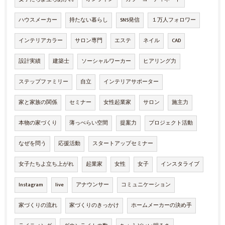
ハウスメーカー
持たない暮らし
SNS発信
１万人フォロワー
インテリアカラー
サロン専門
エステ
ネイル
CAD
設計実績
建築士
ソーシャルワーカー
ヒアリング力
ステップファミリー
自立
インテリアサポーター
家と家族の関係
セミナー
女性起業家
サロン
施主力
本物の家づくり
薄っぺらい空間
提案力
プロジェクト活動
なぜを問う
応援活動
スタートアップセミナー
女子たちよ立ち上がれ
起業家
女性
女子
インスタライブ
Instagram
live
アナウンサー
コミュニケーション
家づくりの流れ
家づくりのきっかけ
ホームメーカーの決め手