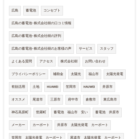
広島
蓄電池
コンセプト
広島の蓄電池･株式会社樹の口コミ情報
広島の蓄電池･株式会社樹の評判
広島の蓄電池･株式会社樹のお客様の声
サービス
スタッフ
よくある質問
アクセス
株式会社樹
お問い合わせ
プライバシーポリシー
補助金
太陽光
福山市
太陽光発電
有効活用
土地
HUAWEI
笠岡市
HAUWEI
井原市
オススメ
尾道市
三原市
府中市
倉敷市
東広島市
神石高原町
世羅町
蓄電池 福山市 安い
蓄電池 井原市
メーカー
カーポート
井原市 太陽光発電 カーポート
笠岡市 太陽光発電 カーポート
尾道市 太陽光発電 カーポート