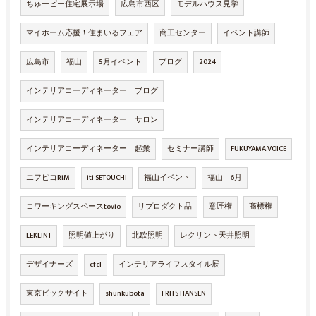
ちゅーピー住宅展示場
広島市西区
モデルハウス見学
マイホーム応援！住まいるフェア
商工センター
イベント講師
広島市
福山
5月イベント
ブログ
2024
インテリアコーディネーター ブログ
インテリアコーディネーター サロン
インテリアコーディネーター 起業
セミナー講師
FUKUYAMA VOICE
エフピコRiM
iti SETOUCHI
福山イベント
福山 6月
コワーキングスペースtovio
リプロダクト品
意匠権
商標権
LEKLINT
照明値上がり
北欧照明
レクリント天井照明
デザイナーズ
cfcl
インテリアライフスタイル展
東京ビックサイト
shunkubota
FRITS HANSEN