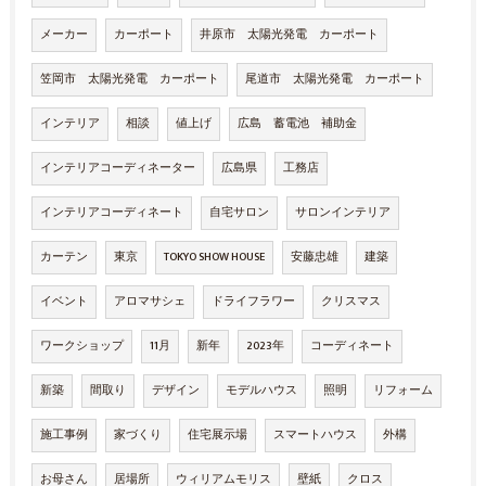
メーカー
カーポート
井原市 太陽光発電 カーポート
笠岡市 太陽光発電 カーポート
尾道市 太陽光発電 カーポート
インテリア
相談
値上げ
広島 蓄電池 補助金
インテリアコーディネーター
広島県
工務店
インテリアコーディネート
自宅サロン
サロンインテリア
カーテン
東京
TOKYO SHOW HOUSE
安藤忠雄
建築
イベント
アロマサシェ
ドライフラワー
クリスマス
ワークショップ
11月
新年
2023年
コーディネート
新築
間取り
デザイン
モデルハウス
照明
リフォーム
施工事例
家づくり
住宅展示場
スマートハウス
外構
お母さん
居場所
ウィリアムモリス
壁紙
クロス