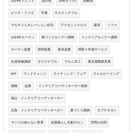
2024年トレンド
流行色
ZEH(ゼッチ)
高断熱
ピーチ・ファズ
平屋
サスティナブル
マルチジェネレーション住宅
アクセントクロス
家具
ソファ
2024年カーテン
家づくりセミナー講師
インテリアセミナー講師
カーテン提案
照明提案
家具提案
間取り作成サービス
社員研修講師
サステナブル
マルニ木工
東京国際家具展
IFFT
ウッドチェンジ
ライティング・フェア
ウェルビーイング
屋根
起業
インテリアコーディネーター依頼
福山 インテリアコーディネーター
広島 インテリアコーディネーター
家づくり講師
タブチキヨシ
マツコの知らない世界
全国暮らし共創サロン
空間の法則