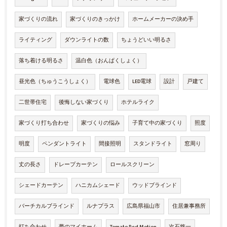
家づくりの流れ
家づくりのきっかけ
ホームメーカーの決め手
ライティング
ダウンライトの数
ちょうどいい明るさ
落ち着ける明るさ
温白色（おんぱくしょく）
昼光色（ちゅうこうしょく）
電球色
LED電球
設計
戸建て
二世帯住宅
後悔しない家づくり
ホテルライク
家づくり打ち合わせ
家づくりの悩み
子育て中の家づくり
照度
明度
ペンダントライト
間接照明
スタンドライト
窓周り
丈の長さ
ドレープカーテン
ロールスクリーン
シェードカーテン
ハニカムシェード
ウッドブラインド
バーチカルブラインド
ルナプラス
広島県福山市
住居兼事務所