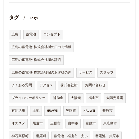
タグ
Tags
広島
蓄電池
コンセプト
広島の蓄電池･株式会社樹の口コミ情報
広島の蓄電池･株式会社樹の評判
広島の蓄電池･株式会社樹のお客様の声
サービス
スタッフ
よくある質問
アクセス
株式会社樹
お問い合わせ
プライバシーポリシー
補助金
太陽光
福山市
太陽光発電
有効活用
土地
HUAWEI
笠岡市
HAUWEI
井原市
オススメ
尾道市
三原市
府中市
倉敷市
東広島市
神石高原町
世羅町
蓄電池 福山市 安い
蓄電池 井原市