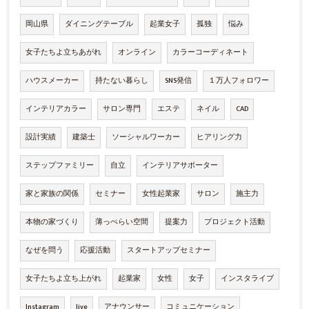
岡山県
ダイニングテーブル
起業女子
孤独
悩み
女子たちよ立ちあがれ
オンライン
カラーコーディネート
ハウスメーカー
持たない暮らし
SNS発信
１万人フォロワー
インテリアカラー
サロン専門
エステ
ネイル
CAD
設計実績
建築士
ソーシャルワーカー
ヒアリング力
ステップファミリー
自立
インテリアサポーター
家と家族の関係
セミナー
女性起業家
サロン
施主力
本物の家づくり
薄っぺらい空間
提案力
プロジェクト活動
なぜを問う
応援活動
スタートアップセミナー
女子たちよ立ち上がれ
起業家
女性
女子
インスタライブ
Instagram
live
アナウンサー
コミュニケーション