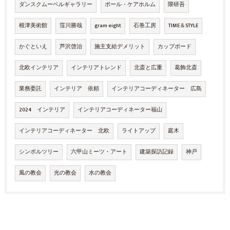
ダンスクムーベルギャラリー
ポール・ケアホルム
隈研吾
根津美術館
窪川勝哉
gram eight
石巻工房
TIME＆STYLE
かぐといえ
芦沢啓治
施主支給デメリット
カップボード
北欧インテリア
インテリアトレンド
北斎と広重
葛飾北斎
業務委託
インテリア 依頼
インテリアコーディネーター 広島
2024 インテリア
インテリアコーディネーター福山
インテリアコーディネーター 北欧
ライトアップ
庭木
シンボルツリー
六甲山ミーツ・アート
建築探訪記録
神戸
風の教会
光の教会
水の教会