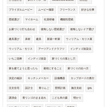
打ち合わせ
夢のマイホーム
Tomato Red Motion
次石悠一
ブライダルムービー
ムービー撮影
フリーランス
好きな仕事
壁紙選び
マイホーム
社員研修
機能性壁紙
お家づくり打ち合わせ
後悔しない壁紙選び
後悔しないドア選び
建具選び
床材
建具
新築一軒家
ウィリアム・モリス展
ウィリアム・モリス
アーツアンドクラフツ
インディゴ抜染法
いちご泥棒
インディゴ捺染
家づくりの落とし穴
家を建てようと思ったら
最初にすること
家づくりの比べ方
決定の秘訣
キッチンメーカー
設備機器
カップボードの奥行
注文住宅
設計士
青りんご
照明計画
施主支給
QOL
講演会
青リンゴのまま走れ
こども本の森
明かり