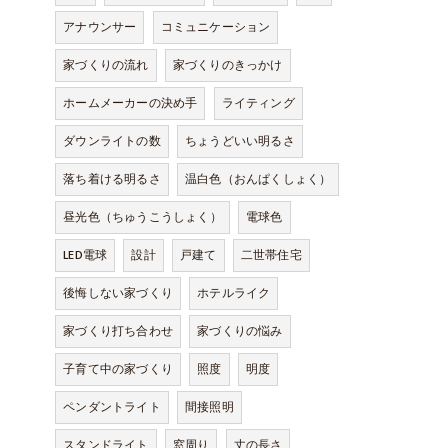
アナウンサー
コミュニケーション
家づくりの流れ
家づくりのきっかけ
ホームメーカーの決め手
ライティング
ダウンライトの数
ちょうどいい明るさ
落ち着ける明るさ
温白色（おんぱくしょく）
昼光色（ちゅうこうしょく）
電球色
LED電球
設計
戸建て
二世帯住宅
後悔しない家づくり
ホテルライク
家づくり打ち合わせ
家づくりの悩み
子育て中の家づくり
照度
明度
ペンダントライト
間接照明
スタンドライト
窓周り
丈の長さ