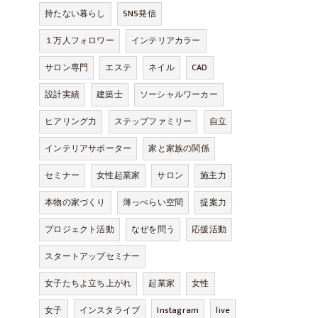
持たない暮らし
SNS発信
１万人フォロワー
インテリアカラー
サロン専門
エステ
ネイル
CAD
設計実績
建築士
ソーシャルワーカー
ヒアリング力
ステップファミリー
自立
インテリアサポーター
家と家族の関係
セミナー
女性起業家
サロン
施主力
本物の家づくり
薄っぺらい空間
提案力
プロジェクト活動
なぜを問う
応援活動
スタートアップセミナー
女子たちよ立ち上がれ
起業家
女性
女子
インスタライブ
Instagram
live