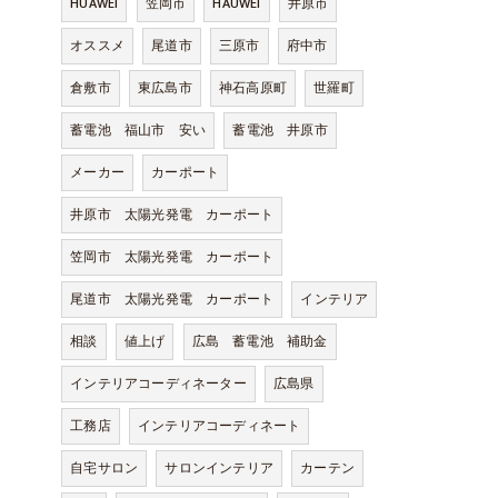
HUAWEI
笠岡市
HAUWEI
井原市
オススメ
尾道市
三原市
府中市
倉敷市
東広島市
神石高原町
世羅町
蓄電池 福山市 安い
蓄電池 井原市
メーカー
カーポート
井原市 太陽光発電 カーポート
笠岡市 太陽光発電 カーポート
尾道市 太陽光発電 カーポート
インテリア
相談
値上げ
広島 蓄電池 補助金
インテリアコーディネーター
広島県
工務店
インテリアコーディネート
自宅サロン
サロンインテリア
カーテン