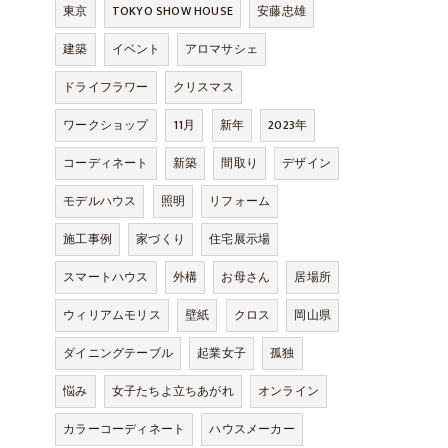
東京
TOKYO SHOW HOUSE
安藤忠雄
建築
イベント
アロマサシェ
ドライフラワー
クリスマス
ワークショップ
11月
新年
2023年
コーディネート
新築
間取り
デザイン
モデルハウス
照明
リフォーム
施工事例
家づくり
住宅展示場
スマートハウス
外構
お母さん
居場所
ウィリアムモリス
壁紙
クロス
岡山県
ダイニングテーブル
起業女子
孤独
悩み
女子たちよ立ちあがれ
オンライン
カラーコーディネート
ハウスメーカー