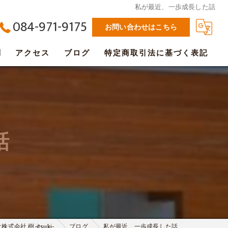
私が最近、一歩成長した話
084-971-9175
お問い合わせはこちら
問
アクセス
ブログ
特定商取引法に基づく表記
話
社 樹-itsuki-
ブログ
私が最近、一歩成長した話