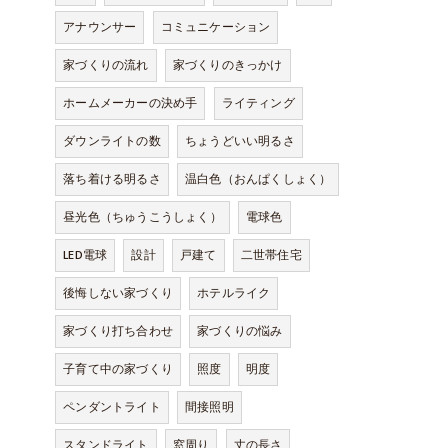
アナウンサー
コミュニケーション
家づくりの流れ
家づくりのきっかけ
ホームメーカーの決め手
ライティング
ダウンライトの数
ちょうどいい明るさ
落ち着ける明るさ
温白色（おんぱくしょく）
昼光色（ちゅうこうしょく）
電球色
LED電球
設計
戸建て
二世帯住宅
後悔しない家づくり
ホテルライク
家づくり打ち合わせ
家づくりの悩み
子育て中の家づくり
照度
明度
ペンダントライト
間接照明
スタンドライト
窓周り
丈の長さ