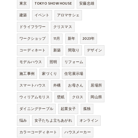
東京
TOKYO SHOW HOUSE
安藤忠雄
建築
イベント
アロマサシェ
ドライフラワー
クリスマス
ワークショップ
11月
新年
2023年
コーディネート
新築
間取り
デザイン
モデルハウス
照明
リフォーム
施工事例
家づくり
住宅展示場
スマートハウス
外構
お母さん
居場所
ウィリアムモリス
壁紙
クロス
岡山県
ダイニングテーブル
起業女子
孤独
悩み
女子たちよ立ちあがれ
オンライン
カラーコーディネート
ハウスメーカー