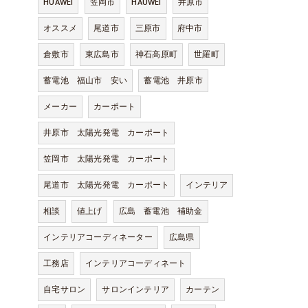
HUAWEI
笠岡市
HAUWEI
井原市
オススメ
尾道市
三原市
府中市
倉敷市
東広島市
神石高原町
世羅町
蓄電池 福山市 安い
蓄電池 井原市
メーカー
カーポート
井原市 太陽光発電 カーポート
笠岡市 太陽光発電 カーポート
尾道市 太陽光発電 カーポート
インテリア
相談
値上げ
広島 蓄電池 補助金
インテリアコーディネーター
広島県
工務店
インテリアコーディネート
自宅サロン
サロンインテリア
カーテン