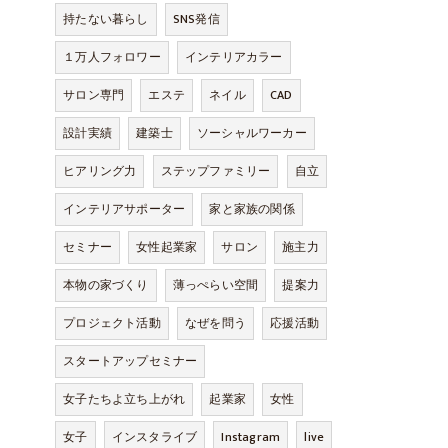
持たない暮らし
SNS発信
１万人フォロワー
インテリアカラー
サロン専門
エステ
ネイル
CAD
設計実績
建築士
ソーシャルワーカー
ヒアリング力
ステップファミリー
自立
インテリアサポーター
家と家族の関係
セミナー
女性起業家
サロン
施主力
本物の家づくり
薄っぺらい空間
提案力
プロジェクト活動
なぜを問う
応援活動
スタートアップセミナー
女子たちよ立ち上がれ
起業家
女性
女子
インスタライブ
Instagram
live