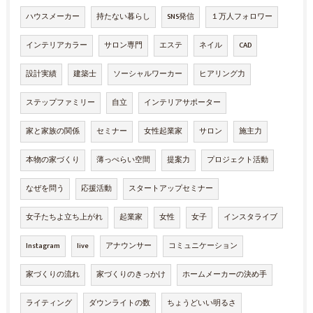
ハウスメーカー
持たない暮らし
SNS発信
１万人フォロワー
インテリアカラー
サロン専門
エステ
ネイル
CAD
設計実績
建築士
ソーシャルワーカー
ヒアリング力
ステップファミリー
自立
インテリアサポーター
家と家族の関係
セミナー
女性起業家
サロン
施主力
本物の家づくり
薄っぺらい空間
提案力
プロジェクト活動
なぜを問う
応援活動
スタートアップセミナー
女子たちよ立ち上がれ
起業家
女性
女子
インスタライブ
Instagram
live
アナウンサー
コミュニケーション
家づくりの流れ
家づくりのきっかけ
ホームメーカーの決め手
ライティング
ダウンライトの数
ちょうどいい明るさ