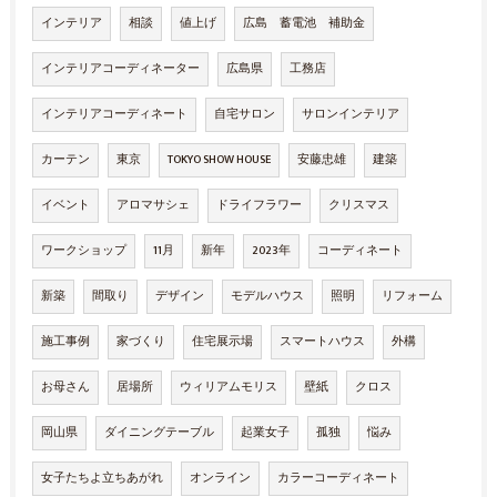
インテリア
相談
値上げ
広島 蓄電池 補助金
インテリアコーディネーター
広島県
工務店
インテリアコーディネート
自宅サロン
サロンインテリア
カーテン
東京
TOKYO SHOW HOUSE
安藤忠雄
建築
イベント
アロマサシェ
ドライフラワー
クリスマス
ワークショップ
11月
新年
2023年
コーディネート
新築
間取り
デザイン
モデルハウス
照明
リフォーム
施工事例
家づくり
住宅展示場
スマートハウス
外構
お母さん
居場所
ウィリアムモリス
壁紙
クロス
岡山県
ダイニングテーブル
起業女子
孤独
悩み
女子たちよ立ちあがれ
オンライン
カラーコーディネート