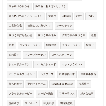
落ち着ける明るさ
温白色（おんぱくしょく）
昼光色（ちゅうこうしょく）
電球色
LED電球
設計
戸建て
二世帯住宅
後悔しない家づくり
ホテルライク
家づくり打ち合わせ
家づくりの悩み
子育て中の家づくり
照度
明度
ペンダントライト
間接照明
スタンドライト
窓周り
丈の長さ
ドレープカーテン
ロールスクリーン
シェードカーテン
ハニカムシェード
ウッドブラインド
バーチカルブラインド
ルナプラス
広島県福山市
住居兼事務所
打ち合わせ
夢のマイホーム
Tomato Red Motion
次石悠一
ブライダルムービー
ムービー撮影
フリーランス
好きな仕事
壁紙選び
マイホーム
社員研修
機能性壁紙