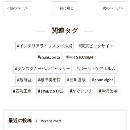
< 前のページ
一覧に戻る
次のページ >
関連タグ
#インテリアライフスタイル展
#東京ビックサイト
#shunkubota
#FRITS HANSEN
#ダンスクムーベルギャラリー
#ポール・ケアホルム
#隈研吾
#根津美術館
#窪川勝哉
#gram eight
#石巻工房
#TIME＆STYLE
#かぐといえ
#芦沢啓治
最近の投稿
Recent Posts