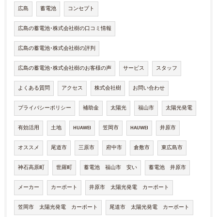
広島
蓄電池
コンセプト
広島の蓄電池･株式会社樹の口コミ情報
広島の蓄電池･株式会社樹の評判
広島の蓄電池･株式会社樹のお客様の声
サービス
スタッフ
よくある質問
アクセス
株式会社樹
お問い合わせ
プライバシーポリシー
補助金
太陽光
福山市
太陽光発電
有効活用
土地
HUAWEI
笠岡市
HAUWEI
井原市
オススメ
尾道市
三原市
府中市
倉敷市
東広島市
神石高原町
世羅町
蓄電池 福山市 安い
蓄電池 井原市
メーカー
カーポート
井原市 太陽光発電 カーポート
笠岡市 太陽光発電 カーポート
尾道市 太陽光発電 カーポート