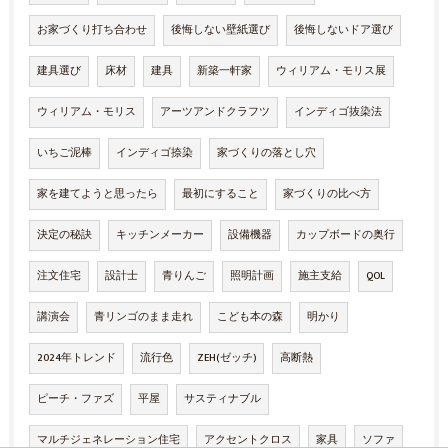
お家づくり打ち合わせ
後悔しない壁紙選び
後悔しないドア選び
建具選び
床材
建具
新築一軒家
ウィリアム・モリス展
ウィリアム・モリス
アーツアンドクラフツ
インディゴ抜染法
いちご泥棒
インディゴ捺染
家づくりの落とし穴
家を建てようと思ったら
最初にすること
家づくりの比べ方
決定の秘訣
キッチンメーカー
設備機器
カップボードの奥行
注文住宅
設計士
青りんご
照明計画
施主支給
QOL
講演会
青リンゴのまま走れ
こども本の森
明かり
2024年トレンド
流行色
ZEH(ゼッチ)
高断熱
ピーチ・ファズ
平屋
サスティナブル
マルチジェネレーション住宅
アクセントクロス
家具
ソファ