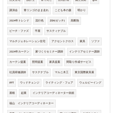
注文住宅
設計士
青りんご
照明計画
施主支給
QOL
講演会
青リンゴのまま走れ
こども本の森
明かり
2024年トレンド
流行色
ZEH(ゼッチ)
高断熱
ピーチ・ファズ
平屋
サスティナブル
マルチジェネレーション住宅
アクセントクロス
家具
ソファ
2024年カーテン
家づくりセミナー講師
インテリアセミナー講師
カーテン提案
照明提案
家具提案
間取り作成サービス
社員研修講師
サステナブル
マルニ木工
東京国際家具展
IFFT
ウッドチェンジ
ライティング・フェア
ウェルビーイング
屋根
起業
インテリアコーディネーター依頼
福山 インテリアコーディネーター