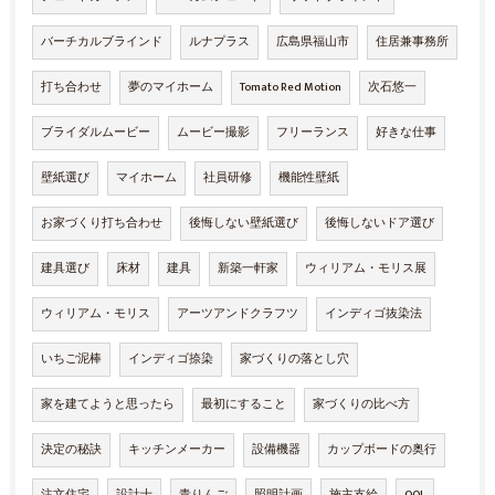
バーチカルブラインド
ルナプラス
広島県福山市
住居兼事務所
打ち合わせ
夢のマイホーム
Tomato Red Motion
次石悠一
ブライダルムービー
ムービー撮影
フリーランス
好きな仕事
壁紙選び
マイホーム
社員研修
機能性壁紙
お家づくり打ち合わせ
後悔しない壁紙選び
後悔しないドア選び
建具選び
床材
建具
新築一軒家
ウィリアム・モリス展
ウィリアム・モリス
アーツアンドクラフツ
インディゴ抜染法
いちご泥棒
インディゴ捺染
家づくりの落とし穴
家を建てようと思ったら
最初にすること
家づくりの比べ方
決定の秘訣
キッチンメーカー
設備機器
カップボードの奥行