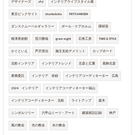
デザイナーズ
cfcl
インテリアライフスタイル展
東京ビックサイト
shunkubota
FRITS HANSEN
ダンスクムーベルギャラリー
ポール・ケアホルム
隈研吾
根津美術館
窪川勝哉
gram eight
石巻工房
TIME＆STYLE
かぐといえ
芦沢啓治
施主支給デメリット
カップボード
北欧インテリア
インテリアトレンド
北斎と広重
葛飾北斎
業務委託
インテリア 依頼
インテリアコーディネーター 広島
2024 インテリア
インテリアコーディネーター福山
インテリアコーディネーター 北欧
ライトアップ
庭木
シンボルツリー
六甲山ミーツ・アート
建築探訪記録
神戸
風の教会
光の教会
水の教会