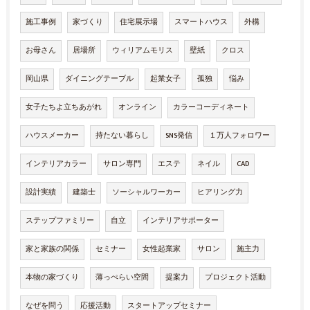
施工事例
家づくり
住宅展示場
スマートハウス
外構
お母さん
居場所
ウィリアムモリス
壁紙
クロス
岡山県
ダイニングテーブル
起業女子
孤独
悩み
女子たちよ立ちあがれ
オンライン
カラーコーディネート
ハウスメーカー
持たない暮らし
SNS発信
１万人フォロワー
インテリアカラー
サロン専門
エステ
ネイル
CAD
設計実績
建築士
ソーシャルワーカー
ヒアリング力
ステップファミリー
自立
インテリアサポーター
家と家族の関係
セミナー
女性起業家
サロン
施主力
本物の家づくり
薄っぺらい空間
提案力
プロジェクト活動
なぜを問う
応援活動
スタートアップセミナー