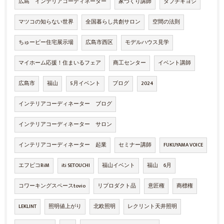
広島 インテリアコーディネーター
家づくり講師
タブチキヨシ
マツコの知らない世界
全国暮らし共創サロン
空間の法則
ちゅーピー住宅展示場
広島市西区
モデルハウス見学
マイホーム応援！住まいるフェア
商工センター
イベント講師
広島市
福山
5月イベント
ブログ
2024
インテリアコーディネーター ブログ
インテリアコーディネーター サロン
インテリアコーディネーター 起業
セミナー講師
FUKUYAMA VOICE
エフピコRiM
iti SETOUCHI
福山イベント
福山 6月
コワーキングスペースtovio
リプロダクト品
意匠権
商標権
LEKLINT
照明値上がり
北欧照明
レクリント天井照明