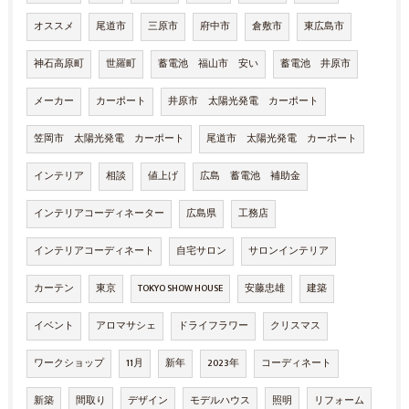
オススメ
尾道市
三原市
府中市
倉敷市
東広島市
神石高原町
世羅町
蓄電池 福山市 安い
蓄電池 井原市
メーカー
カーポート
井原市 太陽光発電 カーポート
笠岡市 太陽光発電 カーポート
尾道市 太陽光発電 カーポート
インテリア
相談
値上げ
広島 蓄電池 補助金
インテリアコーディネーター
広島県
工務店
インテリアコーディネート
自宅サロン
サロンインテリア
カーテン
東京
TOKYO SHOW HOUSE
安藤忠雄
建築
イベント
アロマサシェ
ドライフラワー
クリスマス
ワークショップ
11月
新年
2023年
コーディネート
新築
間取り
デザイン
モデルハウス
照明
リフォーム