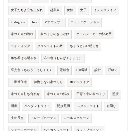
女子たちよ立ち上がれ
起業家
女性
女子
インスタライブ
Instagram
live
アナウンサー
コミュニケーション
家づくりの流れ
家づくりのきっかけ
ホームメーカーの決め手
ライティング
ダウンライトの数
ちょうどいい明るさ
落ち着ける明るさ
温白色（おんぱくしょく）
昼光色（ちゅうこうしょく）
電球色
LED電球
設計
戸建て
二世帯住宅
後悔しない家づくり
ホテルライク
家づくり打ち合わせ
家づくりの悩み
子育て中の家づくり
照度
明度
ペンダントライト
間接照明
スタンドライト
窓周り
丈の長さ
ドレープカーテン
ロールスクリーン
シェードカーテン
ハニカムシェード
ウッドブラインド