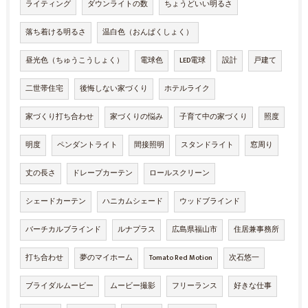
ライティング
ダウンライトの数
ちょうどいい明るさ
落ち着ける明るさ
温白色（おんぱくしょく）
昼光色（ちゅうこうしょく）
電球色
LED電球
設計
戸建て
二世帯住宅
後悔しない家づくり
ホテルライク
家づくり打ち合わせ
家づくりの悩み
子育て中の家づくり
照度
明度
ペンダントライト
間接照明
スタンドライト
窓周り
丈の長さ
ドレープカーテン
ロールスクリーン
シェードカーテン
ハニカムシェード
ウッドブラインド
バーチカルブラインド
ルナプラス
広島県福山市
住居兼事務所
打ち合わせ
夢のマイホーム
Tomato Red Motion
次石悠一
ブライダルムービー
ムービー撮影
フリーランス
好きな仕事