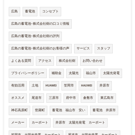
広島
蓄電池
コンセプト
広島の蓄電池･株式会社樹の口コミ情報
広島の蓄電池･株式会社樹の評判
広島の蓄電池･株式会社樹のお客様の声
サービス
スタッフ
よくある質問
アクセス
株式会社樹
お問い合わせ
プライバシーポリシー
補助金
太陽光
福山市
太陽光発電
有効活用
土地
HUAWEI
笠岡市
HAUWEI
井原市
オススメ
尾道市
三原市
府中市
倉敷市
東広島市
神石高原町
世羅町
蓄電池 福山市 安い
蓄電池 井原市
メーカー
カーポート
井原市 太陽光発電 カーポート
笠岡市 太陽光発電 カーポート
尾道市 太陽光発電 カーポート