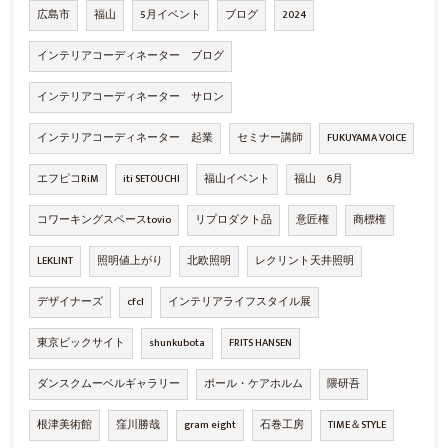
広島市
福山
5月イベント
ブログ
2024
インテリアコーディネーター ブログ
インテリアコーディネーター サロン
インテリアコーディネーター 起業
セミナー講師
FUKUYAMA VOICE
エフピコRiM
iti SETOUCHI
福山イベント
福山 6月
コワーキングスペースtovio
リプロダクト品
意匠権
商標権
LEKLINT
照明値上がり
北欧照明
レクリント天井照明
デザイナーズ
cfcl
インテリアライフスタイル展
東京ビックサイト
shunkubota
FRITS HANSEN
ダンスクムーベルギャラリー
ポール・ケアホルム
隈研吾
根津美術館
窪川勝哉
gram eight
石巻工房
TIME＆STYLE