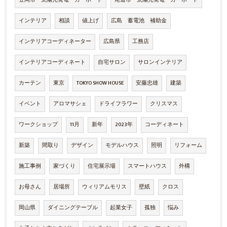
インテリア
相談
値上げ
広島 蓄電池 補助金
インテリアコーディネーター
広島県
工務店
インテリアコーディネート
自宅サロン
サロンインテリア
カーテン
東京
TOKYO SHOW HOUSE
安藤忠雄
建築
イベント
アロマサシェ
ドライフラワー
クリスマス
ワークショップ
11月
新年
2023年
コーディネート
新築
間取り
デザイン
モデルハウス
照明
リフォーム
施工事例
家づくり
住宅展示場
スマートハウス
外構
お母さん
居場所
ウィリアムモリス
壁紙
クロス
岡山県
ダイニングテーブル
起業女子
孤独
悩み