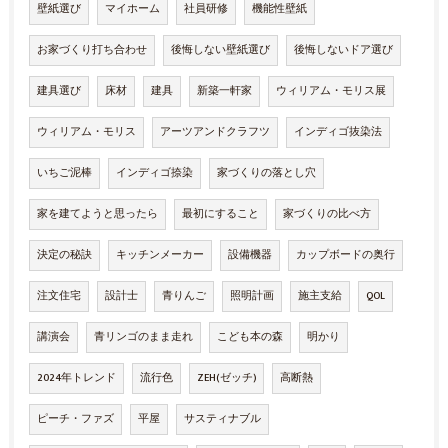
壁紙選び
マイホーム
社員研修
機能性壁紙
お家づくり打ち合わせ
後悔しない壁紙選び
後悔しないドア選び
建具選び
床材
建具
新築一軒家
ウィリアム・モリス展
ウィリアム・モリス
アーツアンドクラフツ
インディゴ抜染法
いちご泥棒
インディゴ捺染
家づくりの落とし穴
家を建てようと思ったら
最初にすること
家づくりの比べ方
決定の秘訣
キッチンメーカー
設備機器
カップボードの奥行
注文住宅
設計士
青りんご
照明計画
施主支給
QOL
講演会
青リンゴのまま走れ
こども本の森
明かり
2024年トレンド
流行色
ZEH(ゼッチ)
高断熱
ピーチ・ファズ
平屋
サスティナブル