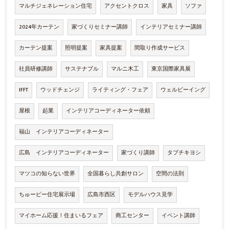
マルチジェネレーション住宅
アクセントクロス
家具
ソファ
2024年カーテン
家づくりセミナー講師
インテリアセミナー講師
カーテン提案
照明提案
家具提案
間取り作成サービス
社員研修講師
サステナブル
マルニ木工
東京国際家具展
IFFT
ウッドチェンジ
ライティング・フェア
ウェルビーイング
屋根
起業
インテリアコーディネーター依頼
福山 インテリアコーディネーター
広島 インテリアコーディネーター
家づくり講師
タブチキヨシ
マツコの知らない世界
全国暮らし共創サロン
空間の法則
ちゅーピー住宅展示場
広島市西区
モデルハウス見学
マイホーム応援！住まいるフェア
商工センター
イベント講師