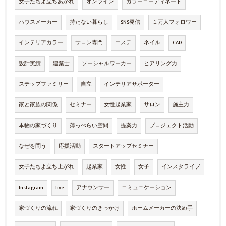
女子たちよ立ちあがれ
オンライン
カラーコーディネート
ハウスメーカー
持たない暮らし
SNS発信
１万人フォロワー
インテリアカラー
サロン専門
エステ
ネイル
CAD
設計実績
建築士
ソーシャルワーカー
ヒアリング力
ステップファミリー
自立
インテリアサポーター
家と家族の関係
セミナー
女性起業家
サロン
施主力
本物の家づくり
薄っぺらい空間
提案力
プロジェクト活動
なぜを問う
応援活動
スタートアップセミナー
女子たちよ立ち上がれ
起業家
女性
女子
インスタライブ
Instagram
live
アナウンサー
コミュニケーション
家づくりの流れ
家づくりのきっかけ
ホームメーカーの決め手