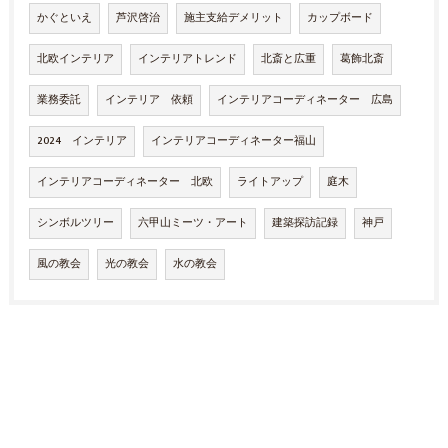
かぐといえ
芦沢啓治
施主支給デメリット
カップボード
北欧インテリア
インテリアトレンド
北斎と広重
葛飾北斎
業務委託
インテリア 依頼
インテリアコーディネーター 広島
2024 インテリア
インテリアコーディネーター福山
インテリアコーディネーター 北欧
ライトアップ
庭木
シンボルツリー
六甲山ミーツ・アート
建築探訪記録
神戸
風の教会
光の教会
水の教会