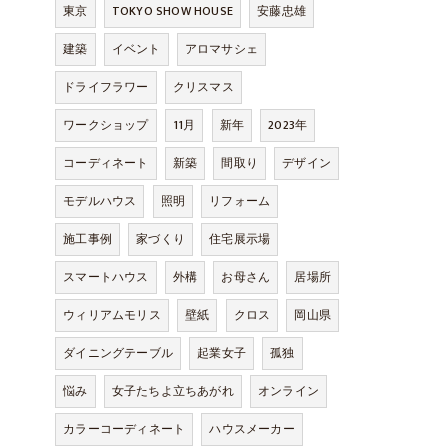
東京
TOKYO SHOW HOUSE
安藤忠雄
建築
イベント
アロマサシェ
ドライフラワー
クリスマス
ワークショップ
11月
新年
2023年
コーディネート
新築
間取り
デザイン
モデルハウス
照明
リフォーム
施工事例
家づくり
住宅展示場
スマートハウス
外構
お母さん
居場所
ウィリアムモリス
壁紙
クロス
岡山県
ダイニングテーブル
起業女子
孤独
悩み
女子たちよ立ちあがれ
オンライン
カラーコーディネート
ハウスメーカー