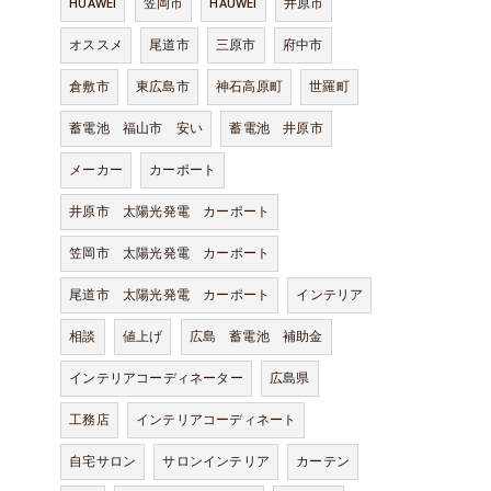
HUAWEI
笠岡市
HAUWEI
井原市
オススメ
尾道市
三原市
府中市
倉敷市
東広島市
神石高原町
世羅町
蓄電池 福山市 安い
蓄電池 井原市
メーカー
カーポート
井原市 太陽光発電 カーポート
笠岡市 太陽光発電 カーポート
尾道市 太陽光発電 カーポート
インテリア
相談
値上げ
広島 蓄電池 補助金
インテリアコーディネーター
広島県
工務店
インテリアコーディネート
自宅サロン
サロンインテリア
カーテン