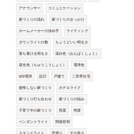
アナウンサー
コミュニケーション
家づくりの流れ
家づくりのきっかけ
ホームメーカーの決め手
ライティング
ダウンライトの数
ちょうどいい明るさ
落ち着ける明るさ
温白色（おんぱくしょく）
昼光色（ちゅうこうしょく）
電球色
LED電球
設計
戸建て
二世帯住宅
後悔しない家づくり
ホテルライク
家づくり打ち合わせ
家づくりの悩み
子育て中の家づくり
照度
明度
ペンダントライト
間接照明
スタンドライト
窓周り
丈の長さ