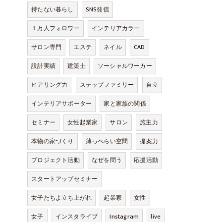
持たない暮らし
SNS発信
１万人フォロワー
インテリアカラー
サロン専門
エステ
ネイル
CAD
設計実績
建築士
ソーシャルワーカー
ヒアリング力
ステップファミリー
自立
インテリアサポーター
家と家族の関係
セミナー
女性起業家
サロン
施主力
本物の家づくり
薄っぺらい空間
提案力
プロジェクト活動
なぜを問う
応援活動
スタートアップセミナー
女子たちよ立ち上がれ
起業家
女性
女子
インスタライブ
Instagram
live