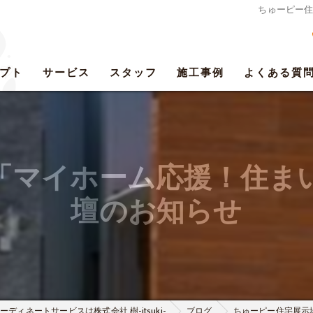
ちゅーピー
プト
サービス
スタッフ
施工事例
よくある質
「マイホーム応援！住ま
壇のお知らせ
ディネートサービスは株式会社 樹-itsuki-
ブログ
ちゅーピー住宅展示